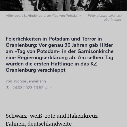
Hitler begrüßt Hindenburg am »Tag von Potsdam«
Foto: picture-alliance /
akg-images
Feierlichkeiten in Potsdam und Terror in
Oranienburg: Vor genau 90 Jahren gab Hitler
am »Tag von Potsdam« in der Garnisonkirche
eine Regierungserklärung ab. Am selben Tag
wurden die ersten Häftlinge in das KZ
Oranienburg verschleppt
von
Yvonne Jennerjahn
24.03.2023 13:52 Uhr
Schwarz-weiß-rote und Hakenkreuz-
Fahnen, deutschlandweite