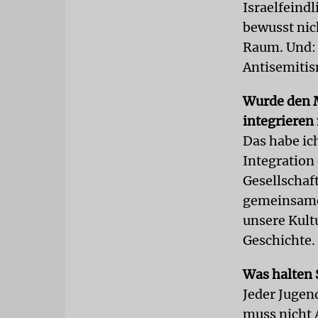
Israelfeind
bewusst ni
Raum. Und: 
Antisemitis
Wurde den M
integrieren
Das habe ic
Integration
Gesellschaf
gemeinsames
unsere Kult
Geschichte.
Was halten 
Jeder Jugen
muss nicht A