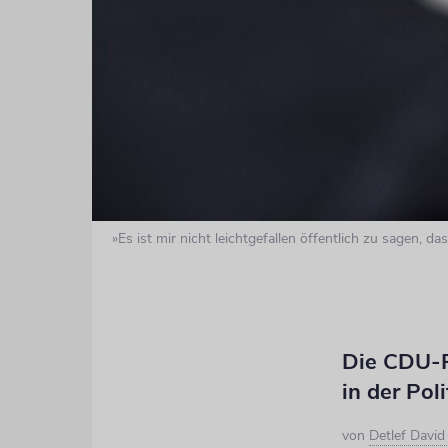
»Es ist mir nicht leichtgefallen öffentlich zu sagen, d
Die CDU-Po
in der Poli
von
Detlef Davi