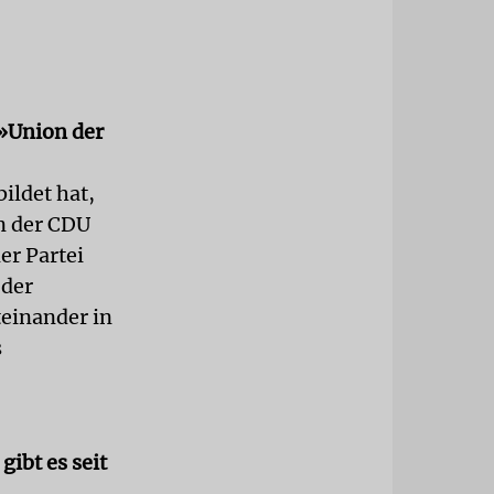
 »Union der
ildet hat,
en der CDU
er Partei
 der
teinander in
s
gibt es seit