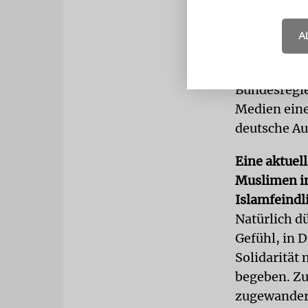
Gründe, war
Jüngst hat 
A
der Hamas m
Das ist für
Bundesregie
Medien eine 
deutsche Auß
Eine aktuel
Muslimen in
Islamfeindl
Natürlich d
Gefühl, in 
Solidarität 
begeben. Zu
zugewandert