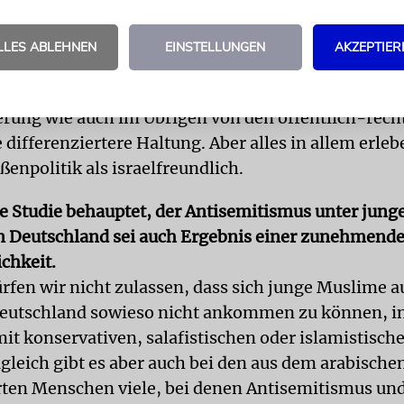
um sich ein Jüdisches Forum zu Wort melden sollte, 
der deutsche UN-Botschafter, Christoph Heusgen, d
LLES ABLEHNEN
EINSTELLUNGEN
AKZEPTIER
it israelischen Bulldozern verglichen.
 mich nicht nachvollziehbar. Ich wünsche mir von Ve
rung wie auch im Übrigen von den öffentlich-rech
differenziertere Haltung. Aber alles in allem erlebe
enpolitik als israelfreundlich.
le Studie behauptet, der Antisemitismus unter jung
 Deutschland sei auch Ergebnis einer zunehmend
ichkeit.
ürfen wir nicht zulassen, dass sich junge Muslime 
Deutschland sowieso nicht ankommen zu können, in
mit konservativen, salafistischen oder islamistisch
gleich gibt es aber auch bei den aus dem arabisch
en Menschen viele, bei denen Antisemitismus un