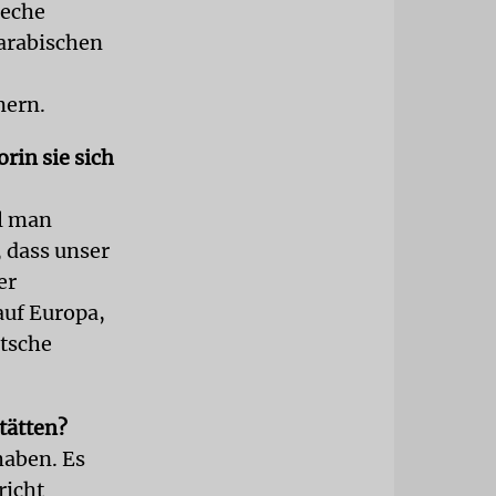
reche
arabischen
mern.
rin sie sich
ll man
, dass unser
er
auf Europa,
utsche
tätten?
haben. Es
richt