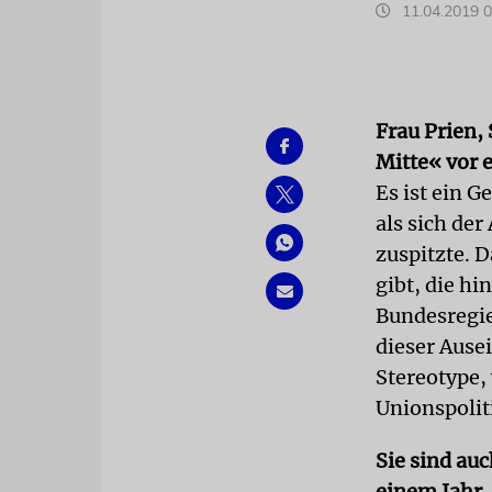
11.04.2019 0
Frau Prien,
Mitte« vor 
Es ist ein 
als sich de
zuspitzte. D
gibt, die hi
Bundesregie
dieser Ause
Stereotype, 
Unionspolit
Sie sind auc
einem Jahr,