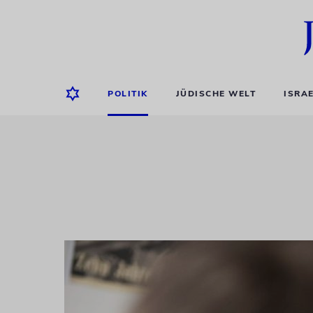
POLITIK
JÜDISCHE WELT
ISRA