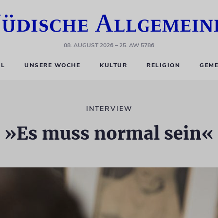
08. AUGUST 2026
– 25. AW 5786
EL
UNSERE WOCHE
KULTUR
RELIGION
GEME
INTERVIEW
»Es muss normal sein«