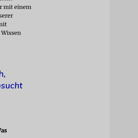
r mit einem
serer
mit
m Wissen
h,
esucht
Was