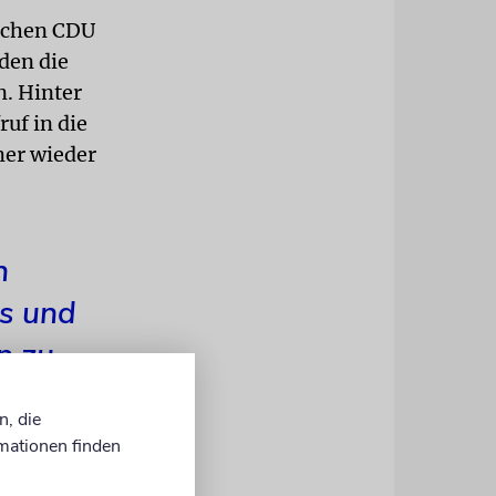
ischen CDU
den die
. Hinter
ruf in die
mer wieder
h
s und
n zu
n, die
mationen finden