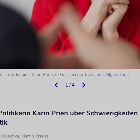
ass ich Jüdin bin«: Karin Prien zu Gast bei der Jüdischen Allgemeinen
1 / 4
litikerin Karin Prien über Schwierigkeiten
tik
d Kauschke
,
Martin Krauss