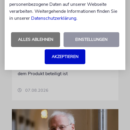
personenbezogene Daten auf unserer Webseite
DUBLIN
verarbeiten. Weitergehende Informationen finden Sie
Wegen Israel-Boykott:
in unserer
Datenschutzerklärung
.
Irisches Regierungsflugzeug
kann nicht mehr im Nebel
ALLES ABLEHNEN
EINSTELLUNGEN
landen
Beim Kauf der Maschine wurde bewusst auf
AKZEPTIEREN
das System »FalconEye« verzichtet, weil der
israelische Rüstungskonzern Elbit Systems an
dem Produkt beteiligt ist
07.08.2026