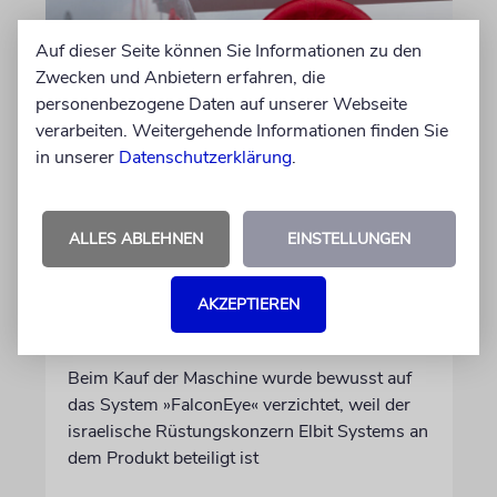
Auf dieser Seite können Sie Informationen zu den
Zwecken und Anbietern erfahren, die
personenbezogene Daten auf unserer Webseite
verarbeiten. Weitergehende Informationen finden Sie
in unserer
Datenschutzerklärung
.
DUBLIN
ALLES ABLEHNEN
EINSTELLUNGEN
Wegen Israel-Boykott:
Irisches Regierungsflugzeug
kann nicht mehr im Nebel
AKZEPTIEREN
landen
Beim Kauf der Maschine wurde bewusst auf
das System »FalconEye« verzichtet, weil der
israelische Rüstungskonzern Elbit Systems an
dem Produkt beteiligt ist