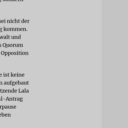
ei nicht der
ung kommen.
nwalt und
as Quorum
r Opposition
 ist keine
rn aufgebaut
tzende Lala
hl-Antrag
rpause
ieben