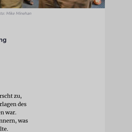
to: Mike Minehan
ng
rscht zu,
rlagen des
n war.
innern, was
lte.