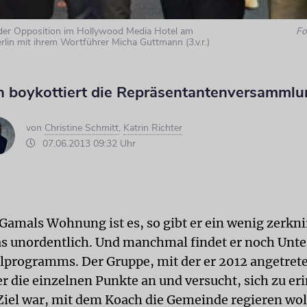
 der Opposition im Hollywood Media Hotel am
Fo
rlin mit ihrem Wortführer Micha Guttmann (3.v.r.)
n boykottiert die Repräsentantenversammlu
von
Christine Schmitt
,
Katrin Richter
07.06.2013 09:32 Uhr
 Gamals Wohnung ist es, so gibt er ein wenig zerkni
as unordentlich. Und manchmal findet er noch Unte
rogramms. Der Gruppe, mit der er 2012 angetrete
er die einzelnen Punkte an und versucht, sich zu er
Ziel war, mit dem Koach die Gemeinde regieren wol