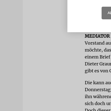
1850 wahlbe
Initiative 
A
ist sich Tu
demokratisc
MEDIATOR
Vorstand au
möchte, das
einem Brief 
Dieter Grau
gibt es von
Die kann au
Donnerstagn
ihn während
sich doch un
Doch dieser 