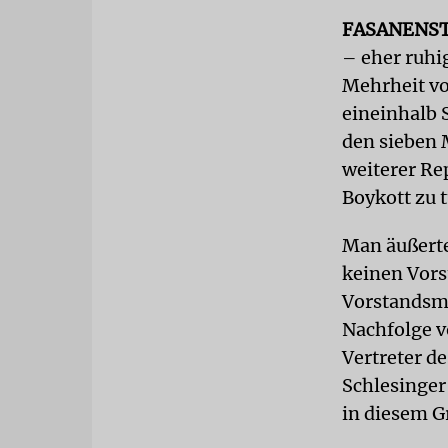
FASANENST
– eher ruhig
Mehrheit vo
eineinhalb 
den sieben 
weiterer Re
Boykott zu t
Man äußerte
keinen Vors
Vorstandsmi
Nachfolge v
Vertreter d
Schlesinger
in diesem G