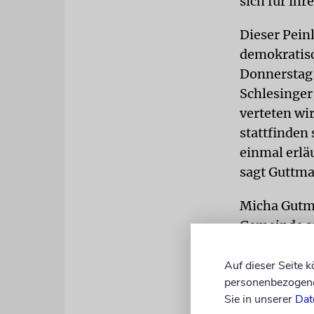
sich für ih
Dieser Pein
demokratisc
Donnerstag 
Schlesinger
verteten wir
stattfinden
einmal erlä
sagt Guttma
Micha Gutma
Gemeinde a
zu begleiten
wären Neuw
Auf dieser Seite 
personenbezogene 
Joachim die
Sie in unserer
Dat
Wahlen einl