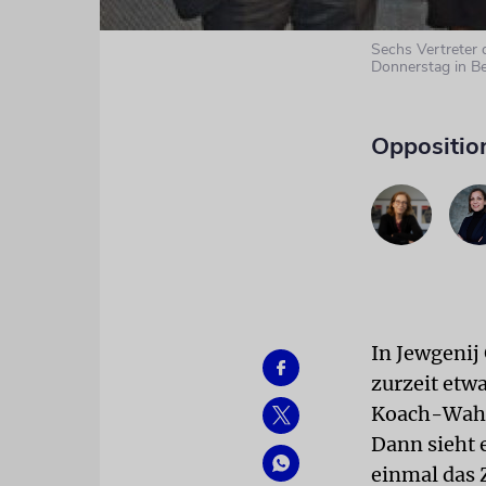
Sechs Vertreter
Donnerstag in Be
Oppositio
In Jewgenij
zurzeit etw
Koach-Wahlp
Dann sieht 
einmal das 