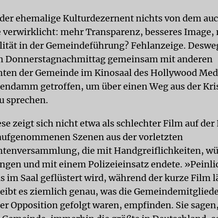
 der ehemalige Kulturdezernent nichts von dem au
 verwirklicht: mehr Transparenz, besseres Image,
lität in der Gemeindeführung? Fehlanzeige. Deswe
 am Donnerstagnachmittag gemeinsam mit anderen
ten der Gemeinde im Kinosaal des Hollywood Med
endamm getroffen, um über einen Weg aus der Kri
u sprechen.
se zeigt sich nicht etwa als schlechter Film auf de
 aufgenommenen Szenen aus der vorletzten
tenversammlung, die mit Handgreiflichkeiten, w
gen und mit einem Polizeieinsatz endete. »Peinlic
s im Saal geflüstert wird, während der kurze Film l
eibt es ziemlich genau, was die Gemeindemitglieder
er Opposition gefolgt waren, empfinden. Sie sagen,