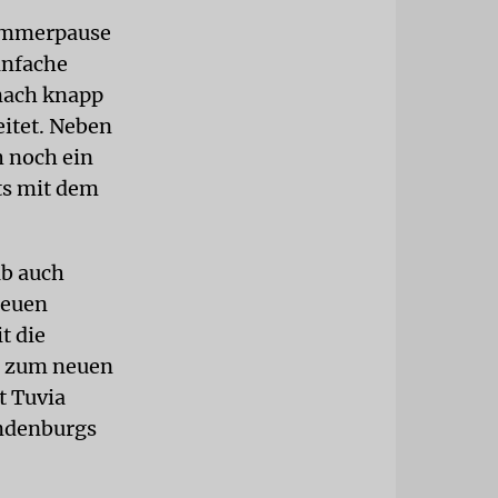
Sommerpause
einfache
nach knapp
itet. Neben
h noch ein
ts mit dem
ab auch
neuen
t die
de zum neuen
t Tuvia
andenburgs