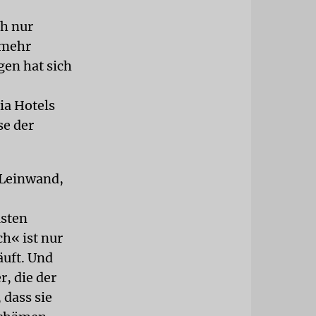
ch nur
 mehr
gen hat sich
ia Hotels
se der
r Leinwand,
üsten
h« ist nur
äuft. Und
, die der
 dass sie