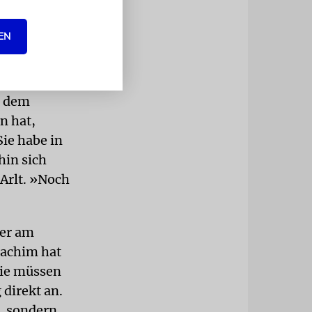
 die
egalem Weg«,
EN
man nicht
s dem
n hat,
ie habe in
hin sich
Arlt. »Noch
der am
oachim hat
Sie müssen
 direkt an.
n, sondern