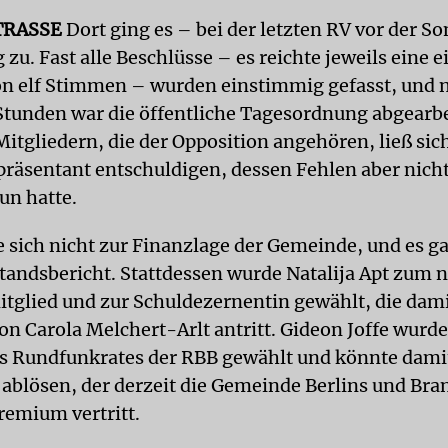
RASSE
Dort ging es – bei der letzten RV vor der 
 zu. Fast alle Beschlüsse – es reichte jeweils eine 
n elf Stimmen – wurden einstimmig gefasst, und 
Stunden war die öffentliche Tagesordnung abgearbe
Mitgliedern, die der Opposition angehören, ließ sic
präsentant entschuldigen, dessen Fehlen aber nich
un hatte.
 sich nicht zur Finanzlage der Gemeinde, und es g
tandsbericht. Stattdessen wurde Natalija Apt zum 
tglied und zur Schuldezernentin gewählt, die dami
on Carola Melchert-Arlt antritt. Gideon Joffe wur
es Rundfunkrates der RBB gewählt und könnte dami
 ablösen, der derzeit die Gemeinde Berlins und Br
remium vertritt.