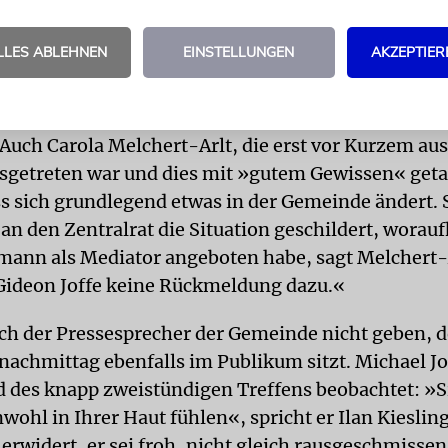
rechtigten Mitgliedern. Nach eigenen Angaben hat
bis jetzt knapp über 1600. »Koach muss weg – auf l
LLES ABLEHNEN
EINSTELLUNGEN
AKZEPTIER
via Schlesinger sicher. Mit diesem Vorstand könne 
h arbeiten.
Auch Carola Melchert-Arlt, die erst vor Kurzem au
sgetreten war und dies mit »gutem Gewissen« geta
s sich grundlegend etwas in der Gemeinde ändert. S
an den Zentralrat die Situation geschildert, worauf
mann als Mediator angeboten habe, sagt Melchert-
 Gideon Joffe keine Rückmeldung dazu.«
ch der Pressesprecher der Gemeinde nicht geben, 
achmittag ebenfalls im Publikum sitzt. Michael J
 des knapp zweistündigen Treffens beobachtet: »
wohl in Ihrer Haut fühlen«, spricht er Ilan Kiesling
erwidert, er sei froh, nicht gleich rausgeschmisse