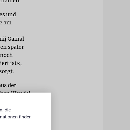
schämen.
ges und
ie am
nij Gamal
den später
 noch
ert ist«,
sorgt.
aus der
chen Wandel
lerdings
nn und
n, die
mationen finden
iese
riften von