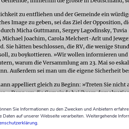
re Gemeinde, immerhin die größte in Deutschland, 
lichkeit zu entfliehen und der Gemeinde ein würdi
hes Image zu geben, sei das Ziel der Opposition, d
durch Micha Guttmann, Sergey Lagodinsky, Tuvia
, Michael Joachim, Carola Melchert-Arlt und Jewge
d. Sie hätten beschlossen, die RV, die wenige Stun
 soll, zu boykottieren. »Wir wollen informieren und
utern, warum die Versammlung am 23. Mai so eskali
nn. Außerdem sei man um die eigene Sicherheit be
nn appelliert gleich zu Beginn: »Treten Sie nicht 
us.« Denn um die Gemeinde bei ihrem demokratis
, bedürfe es der aktiven Mitglieder. Noch besser al
ahlen. Auch deswegen haben Schlesinger, Guttma
können Sie Informationen zu den Zwecken und Anbietern erfahre
Daten auf unserer Webseite verarbeiten. Weitergehende Infor
 Initiative Neuwahlen 2013 ins Leben gerufen. Um d
enschutzerklärung
.
eiten zu können, benötigen sie insgesamt Untersch