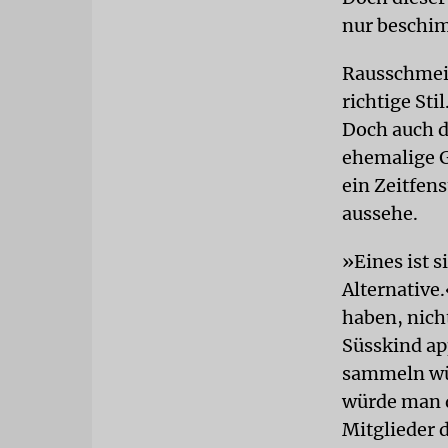
nur beschim
Rausschmeiße
richtige St
Doch auch da
ehemalige G
ein Zeitfens
aussehe.
»Eines ist s
Alternative
haben, nich
Süsskind ap
sammeln wür
würde man d
Mitglieder 