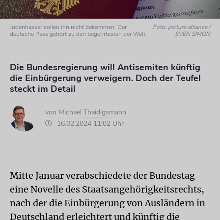
Judenhasser sollen ihn nicht bekommen: Der
Foto: picture alliance /
deutsche Pass gehört zu den begehrtesten der Welt.
SVEN SIMON
Die Bundesregierung will Antisemiten künftig
die Einbürgerung verweigern. Doch der Teufel
steckt im Detail
von
Michael Thaidigsmann
16.02.2024 11:02 Uhr
Mitte Januar verabschiedete der Bundestag
eine Novelle des Staatsangehörigkeitsrechts,
nach der die Einbürgerung von Ausländern in
Deutschland erleichtert und künftig die