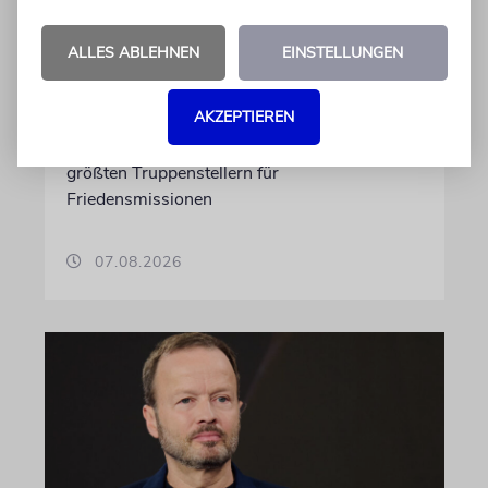
Gaza
ALLES ABLEHNEN
EINSTELLUNGEN
Auf US-Anfrage soll sich ein Kontingent der
ugandischen Armee der geplanten
AKZEPTIEREN
internationalen Stabilisierungstruppe
anschließen. In Afrika zählt das Land zu den
größten Truppenstellern für
Friedensmissionen
07.08.2026