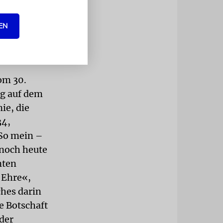
haft und
EN
ebotener
nes
om 30.
ag auf dem
ie, die
34,
 So mein –
 noch heute
nten
 Ehre«,
hes darin
e Botschaft
der