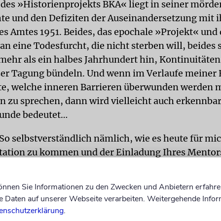
 des »Historienprojekts BKA« liegt in seiner mörde
te und den Defiziten der Auseinandersetzung mit i
s Amtes 1951. Beides, das epochale »Projekt« und 
n eine Todesfurcht, die nicht sterben will, beides 
mehr als ein halbes Jahrhundert hin, Kontinuitäten,
ser Tagung bündeln. Und wenn im Verlaufe meiner 
te, welche inneren Barrieren überwunden werden 
n zu sprechen, dann wird vielleicht auch erkennbar,
tunde bedeutet…
So selbstverständlich nämlich, wie es heute für mich
ation zu kommen und der Einladung Ihres Mentors
innen und Mitarbeiter zu folgen, so selbstverständl
Strecken meines Lebens nicht gewesen. Setzt mein
können Sie Informationen zu den Zwecken und Anbietern erfahre
 doch eines voraus: Zugehörigkeit zu dem Land, i
Daten auf unserer Webseite verarbeiten. Weitergehende Infor
de. Die war für mich, Jahrgang 1923, während der 
enschutzerklärung
.