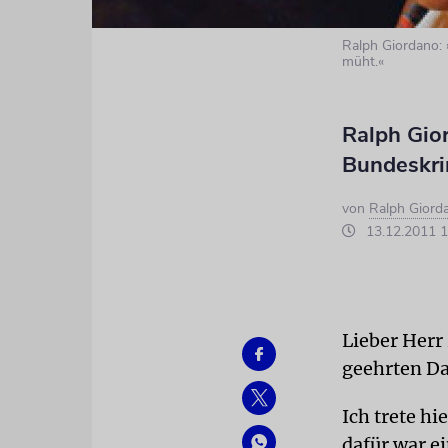
Ralph Giordano: 
müht.«
Ralph Gio
Bundeskri
von
Ralph Giord
13.12.2011 1
Lieber Herr
geehrten D
Ich trete hi
dafür war e