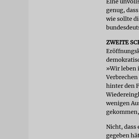
Eine unvoll
genug, dass
wie sollte 
bundesdeuts
ZWEITE SC
Eröffnungsk
demokratisc
»Wir leben 
Verbrechen 
hinter den 
Wiedereingl
wenigen Aus
gekommen, s
Nicht, dass
gegeben hät