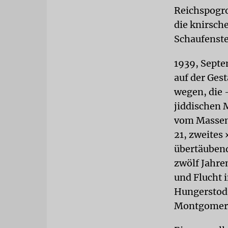
Reichspogr
die knirsch
Schaufenste
1939, Septe
auf der Ges
wegen, die 
jiddischen 
vom Massenm
21, zweites 
übertäuben
zwölf Jahre
und Flucht 
Hungerstod,
Montgomery