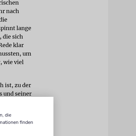
rischen
hr nach
die
spinnt lange
 die sich
Rede klar
mussten, um
 wie viel
 ist, zu der
 und seiner
ich wäre das
e heutige
n, die
n dem ich
mationen finden
ersten zehn