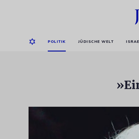
POLITIK
JÜDISCHE WELT
ISRA
»Ei