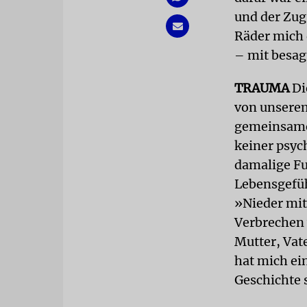
und der Zug
Räder mich 
– mit besag
TRAUMA
Di
von unsere
gemeinsamen
keiner psyc
damalige Fu
Lebensgefühl
»Nieder mit
Verbrechen 
Mutter, Vat
hat mich ein
Geschichte 