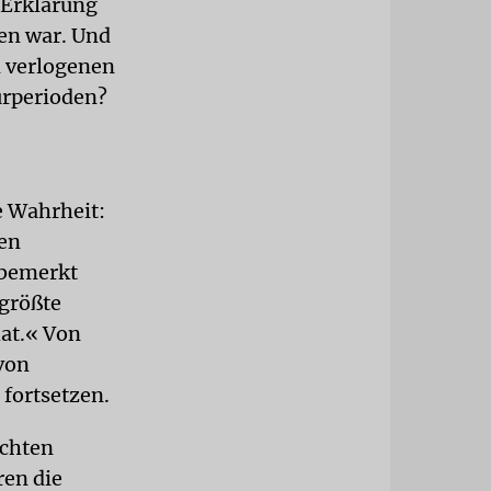
 Erklärung
en war. Und
d verlogenen
urperioden?
e Wahrheit:
en
lbemerkt
 größte
hat.« Von
von
fortsetzen.
ichten
ren die