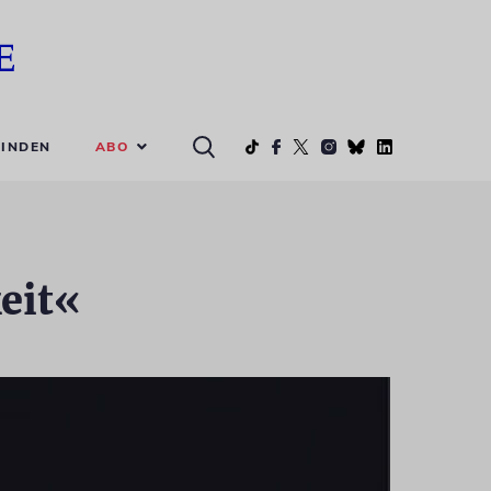
ABO
INDEN
eit«