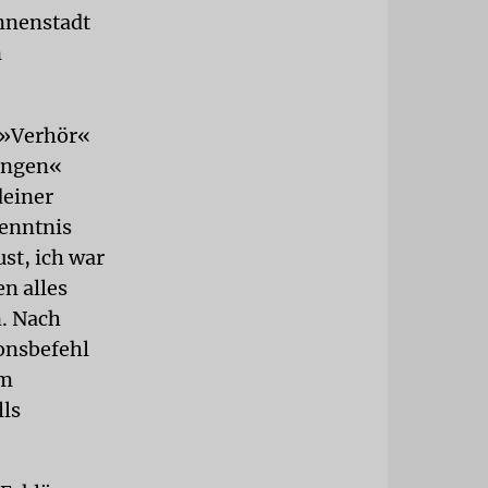
nnenstadt
n
s »Verhör«
rungen«
deiner
Kenntnis
st, ich war
en alles
. Nach
onsbefehl
em
lls