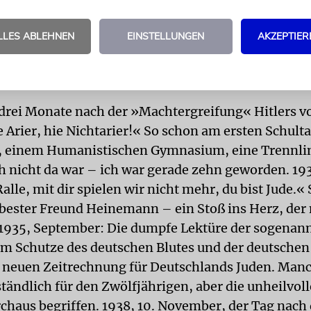
selbstverständlich: Da oben in Hamburgs Norden,
n in den Kokon der Familie, vertrauter Nachbarsc
LLES ABLEHNEN
EINSTELLUNGEN
AKZEPTIER
r Spielgefährten. Aber das dauerte nicht. Hier in g
 vom Grund meiner Biographie her, der Kalender ei
en Elysiums, Schlag auf Schlag:
, drei Monate nach der »Machtergreifung« Hitlers v
e Arier, hie Nichtarier!« So schon am ersten Schult
 einem Humanistischen Gymnasium, eine Trennlin
h nicht da war – ich war gerade zehn geworden. 19
lle, mit dir spielen wir nicht mehr, du bist Jude.«
 bester Freund Heinemann – ein Stoß ins Herz, der
. 1935, September: Die dumpfe Lektüre der sogenan
m Schutze des deutschen Blutes und der deutschen
 neuen Zeitrechnung für Deutschlands Juden. Manc
tändlich für den Zwölfjährigen, aber die unheilvoll
chaus begriffen. 1938, 10. November, der Tag nach 