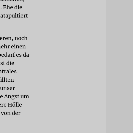
 Ehe die
atapultiert
ieren, noch
ehr einen
edarf es da
st die
ntrales
üllten
 unser
ie Angst um
ere Hölle
 von der