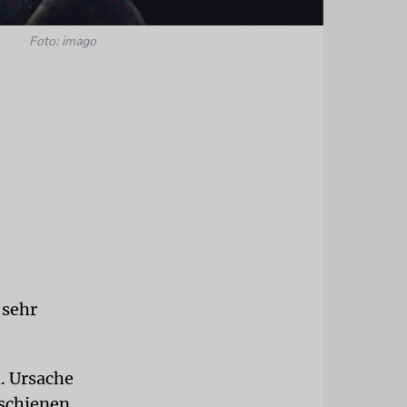
Foto: imago
 sehr
n. Ursache
schienen,