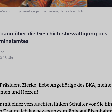
»Versöhnungsbereit gegenüber jedem, der sich ehrlich
rdano über die Geschichtsbewältigung des
minalamtes
ano
0:18 Uhr
 Präsident Zierke, liebe Angehörige des BKA, meine
amen und Herren!
er mit einer verstauchten linken Schulter vor Sie hi
in Traum: Ich lag bewegungsunfähig auf Eisenbahn