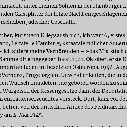
omnacht: unter meinen Sohlen in der Hamburger I
enden Glassplitter der letzte Nacht eingeschlagene
rscheiben jüdischer Geschäfte.
mber, kurz nach Kriegsausbruch, ich war 16, erste
tapo, Leitstelle Hamburg, »staatsfeindlicher Äuße
– ich zitiere meine Verhörenden – »das Miststück 
Mamme dir eingegeben hat«. 1941, Oktober, erste 
ord an Juden im besetzten Osteuropa. 1944, Augu
»Verhör«, Prügelorgien, Unwirklichkeiten, die in d
den Wunsch mündeten, nie geboren worden zu sein
n Würgeisen der Rassengesetze dann der Deportati
in ein rattenverseuchtes Versteck. Dort, kurz vor d
 befreit von der britischen Armee des Feldmarscha
 am 4. Mai 1945.