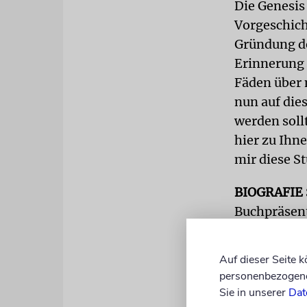
Die Genesis
Vorgeschich
Gründung de
Erinnerung a
Fäden über 
nun auf die
werden soll
hier zu Ihne
mir diese S
BIOGRAFIE
Buchpräsent
Mitarbeiter
über große 
Auf dieser Seite 
Anwesenheit
personenbezogene 
geboren wur
Sie in unserer
Dat