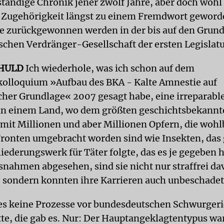
ständige Chronik jener zwölf Jahre, aber doch wohl
 Zugehörigkeit längst zu einem Fremdwort geword
die zurückgewonnen werden in der bis auf den Grun
chen Verdränger-Gesellschaft der ersten Legislat
HULD
Ich wiederhole, was ich schon auf dem
olloquium »Aufbau des BKA - Kalte Amnestie auf
her Grundlage« 2007 gesagt habe, eine irreparabl
in einem Land, wo dem größten geschichtsbekannt
mit Millionen und aber Millionen Opfern, die woh
Fronten umgebracht worden sind wie Insekten, das
iederungswerk für Täter folgte, das es je gegeben 
nahmen abgesehen, sind sie nicht nur straffrei da
ondern konnten ihre Karrieren auch unbeschadet 
 es keine Prozesse vor bundesdeutschen Schwurger
te, die gab es. Nur: Der Hauptangeklagtentypus wa