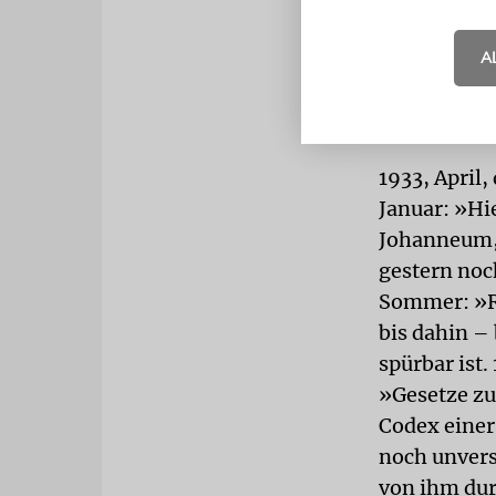
Jahre ganz 
eingesponne
A
heißgeliebte
Kürze, aber
zertrümmert
1933, April
Januar: »Hi
Johanneum,
gestern noc
Sommer: »Ra
bis dahin –
spürbar ist
»Gesetze zu
Codex einer
noch unvers
von ihm dur