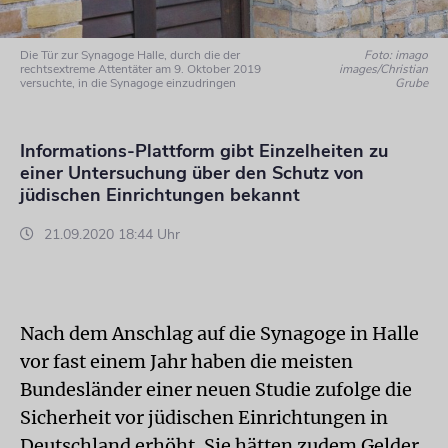
Die Tür zur Synagoge Halle, durch die der
Foto: imago
rechtsextreme Attentäter am 9. Oktober 2019
images/Christian
versuchte, in die Synagoge einzudringen
Grube
Informations-Plattform gibt Einzelheiten zu
einer Untersuchung über den Schutz von
jüdischen Einrichtungen bekannt
21.09.2020 18:44 Uhr
Nach dem Anschlag auf die Synagoge in Halle
vor fast einem Jahr haben die meisten
Bundesländer einer neuen Studie zufolge die
Sicherheit vor jüdischen Einrichtungen in
Deutschland erhöht. Sie hätten zudem Gelder