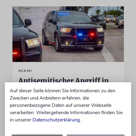
MIAMI
Antisemitischer Angriff in
Starbucks-Filiale
Auf dieser Seite können Sie Informationen zu den
Zwecken und Anbietern erfahren, die
Laut Polizei schlug eine Frau ihr Opfer mit
personenbezogene Daten auf unserer Webseite
einem Mobiltelefon. Dann habe sie mit einem
verarbeiten. Weitergehende Informationen finden Sie
Metallstuhl auf den Mann, der eine Kippa trug,
in unserer
Datenschutzerklärung
.
losgehen wollen