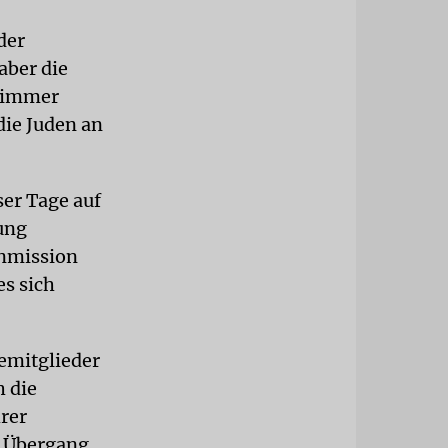
der
aber die
d immer
die Juden an
ser Tage auf
ung
enmission
es sich
emitglieder
h die
hrer
n Übergang