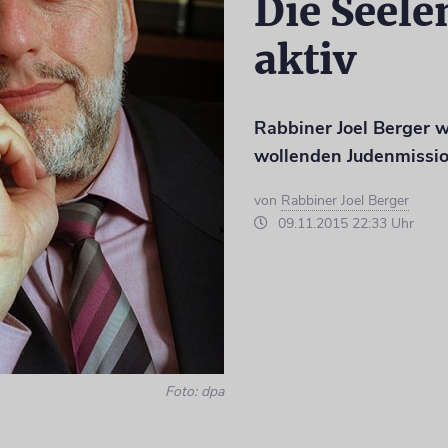
Die Seele
aktiv
Rabbiner Joel Berger w
wollenden Judenmissi
von
Rabbiner Joel Berger
09.11.2015 22:33 Uhr
Foto: dpa