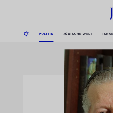
POLITIK
JÜDISCHE WELT
ISRA