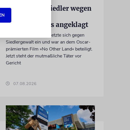
Israelischer Siedler wegen
EN
Tötung eines
Palästinensers angeklagt
Der getötete Aktivist setzte sich gegen
Siedlergewalt ein und war an dem Oscar-
prämierten Film »No Other Land« beteiligt.
Jetzt steht der mutmaßliche Täter vor
Gericht
07.08.2026