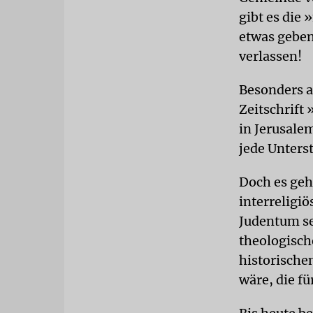
gibt es die
etwas geben
verlassen!
Besonders ak
Zeitschrift 
in Jerusale
jede Unters
Doch es geh
interreligi
Judentum se
theologisch
historische
wäre, die f