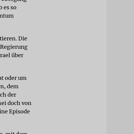
b es so
dentum
tieren. Die
e Regierung
rael über
at oder um
um, dem
ch der
sei doch von
eine Episode