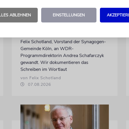
Wie Georg Restle die
LLES ABLEHNEN
EINSTELLUNGEN
AKZEPTIER
Glaubwürdigkeit des ÖRR
untergräbt
Nach dem X-Post des Journalisten hat sich
Felix Schotland, Vorstand der Synagogen-
Gemeinde Köln, an WDR-
Programmdirektorin Andrea Schafarczyk
gewandt. Wir dokumentieren das
Schreiben im Wortlaut
von Felix Schotland
07.08.2026