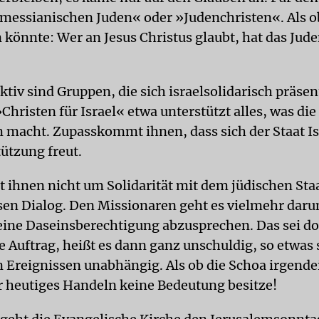
 »messianischen Juden« oder »Judenchristen«. Als o
 könnte: Wer an Jesus Christus glaubt, hat das Ju
tiv sind Gruppen, die sich israelsolidarisch präsen
»Christen für Israel« etwa unterstützt alles, was di
m macht. Zupasskommt ihnen, dass sich der Staat Is
tützung freut.
t ihnen nicht um Solidarität mit dem jüdischen Sta
ösen Dialog. Den Missionaren geht es vielmehr dar
ine Daseinsberechtigung abzusprechen. Das sei do
e Auftrag, heißt es dann ganz unschuldig, so etwas 
n Ereignissen unabhängig. Als ob die Schoa irgend
ür heutiges Handeln keine Bedeutung besitze!