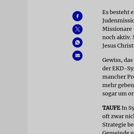
Es besteht 
Judenmissio
Missionare 
noch aktiv. 
Jesus Chris
Gewiss, das
der EKD-Syn
mancher Pro
mehr geben d
sogar um or
TAUFE
In S
oft zwar nic
Strategie be
Gemeinde ve