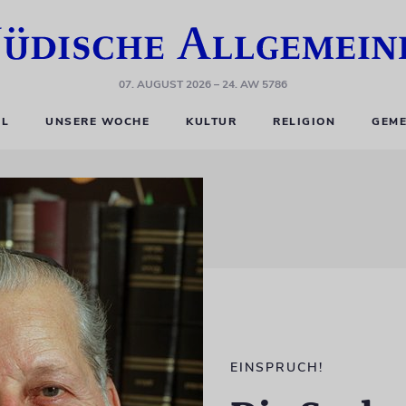
07. AUGUST 2026
– 24. AW 5786
EL
UNSERE WOCHE
KULTUR
RELIGION
GEME
EINSPRUCH!