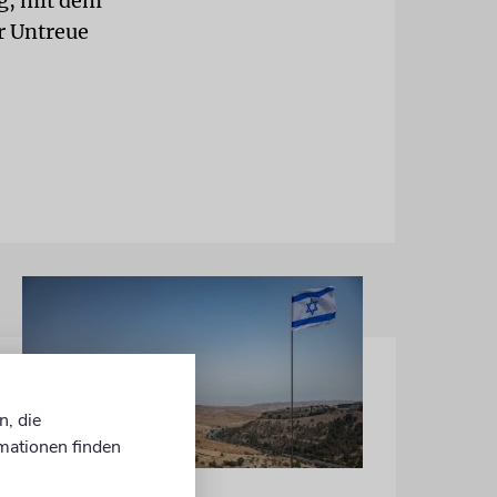
g, mit dem
r Untreue
n, die
mationen finden
JUSTIZ