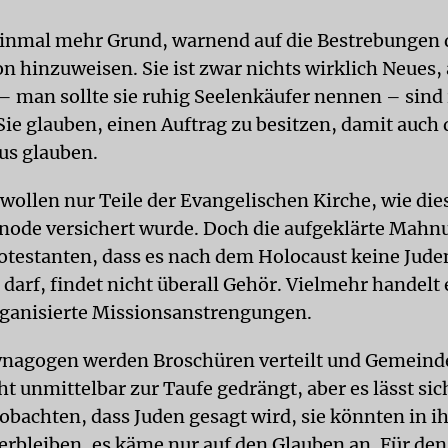
einmal mehr Grund, warnend auf die Bestrebungen 
n hinzuweisen. Sie ist zwar nichts wirklich Neues, 
– man sollte sie ruhig Seelenkäufer nennen – sin
Sie glauben, einen Auftrag zu besitzen, damit auch 
tus glauben.
 wollen nur Teile der Evangelischen Kirche, wie die
ode versichert wurde. Doch die aufgeklärte Mahn
testanten, dass es nach dem Holocaust keine Jud
arf, findet nicht überall Gehör. Vielmehr handelt 
ganisierte Missionsanstrengungen.
ynagogen werden Broschüren verteilt und Gemeind
ht unmittelbar zur Taufe gedrängt, aber es lässt sic
obachten, dass Juden gesagt wird, sie könnten in i
rbleiben, es käme nur auf den Glauben an. Für de