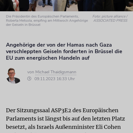
Die Präsidentin des Europäischen Parlaments,
Foto: picture alliance /
Roberta Metsola, empfing am Mittwoch Angehörige
ASSOCIATED PRESS
der Geiseln in Brüssel
Angehörige der von der Hamas nach Gaza
verschleppten Geiseln forderten in Brüssel die
EU zum energischen Handeln auf
von
Michael Thaidigsmann
09.11.2023 16:33 Uhr
Der Sitzungssaal ASP3E2 des Europäischen
Parlaments ist längst bis auf den letzten Platz
besetzt, als Israels Außenminister Eli Cohen