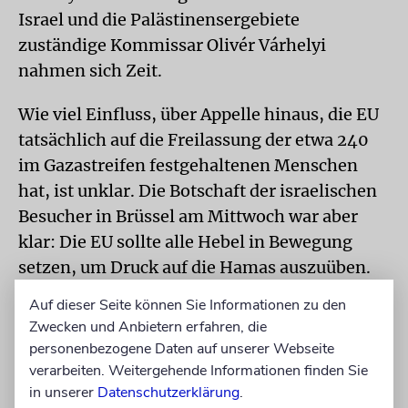
Israel und die Palästinensergebiete
zuständige Kommissar Olivér Várhelyi
nahmen sich Zeit.
Wie viel Einfluss, über Appelle hinaus, die EU
tatsächlich auf die Freilassung der etwa 240
im Gazastreifen festgehaltenen Menschen
hat, ist unklar. Die Botschaft der israelischen
Besucher in Brüssel am Mittwoch war aber
klar: Die EU sollte alle Hebel in Bewegung
setzen, um Druck auf die Hamas auszuüben.
Auf dieser Seite können Sie Informationen zu den
Von der Leyen sprach in einer Rede am
Zwecken und Anbietern erfahren, die
Montag von einer »der größten Geiselkrisen
personenbezogene Daten auf unserer Webseite
in der Geschichte Europas und auch vieler
verarbeiten. Weitergehende Informationen finden Sie
außereuropäischer Länder.« Um dann aber
in unserer
Datenschutzerklärung
.