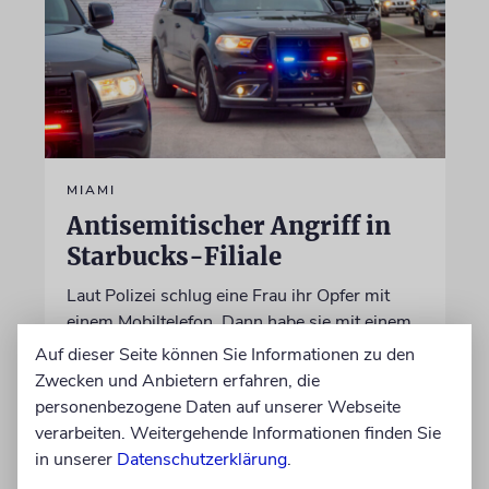
MIAMI
Antisemitischer Angriff in
Starbucks-Filiale
Laut Polizei schlug eine Frau ihr Opfer mit
einem Mobiltelefon. Dann habe sie mit einem
Metallstuhl auf den Mann, der eine Kippa trug,
Auf dieser Seite können Sie Informationen zu den
losgehen wollen
Zwecken und Anbietern erfahren, die
personenbezogene Daten auf unserer Webseite
verarbeiten. Weitergehende Informationen finden Sie
07.08.2026
in unserer
Datenschutzerklärung
.