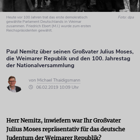
Heute vor 100 Jahren trat das erste demokratisch
Foto: dpa
gewählte Parlament Deutschlands in Weimar
zusammen. Friedrich Ebert (M.l.) wurde zum ersten
Reichspräsidenten gewählt.
Paul Nemitz über seinen Großvater Julius Moses,
die Weimarer Republik und den 100. Jahrestag
der Nationalversammlung
von
Michael Thaidigsmann
06.02.2019 10:09 Uhr
Herr Nemitz, inwiefern war Ihr Großvater
Julius Moses repräsentativ für das deutsche
Judentum der Weimarer Republik?