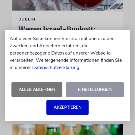
DUBLIN
Wegen Israel-Boykott:
Irisches Regierungsflugzeug
Auf dieser Seite können Sie Informationen zu den
kann nicht mehr im Nebel
Zwecken und Anbietern erfahren, die
personenbezogene Daten auf unserer Webseite
landen
verarbeiten. Weitergehende Informationen finden Sie
Beim Kauf der Maschine wurde bewusst auf
in unserer
Datenschutzerklärung
.
das System »FalconEye« verzichtet, weil der
israelische Rüstungskonzern Elbit Systems an
dem Produkt beteiligt ist
ALLES ABLEHNEN
EINSTELLUNGEN
06.08.2026
AKZEPTIEREN