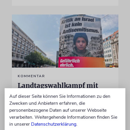
KOMMENTAR
Landtagswahlkampf mit
Israelfeindlichkeit
Auf dieser Seite können Sie Informationen zu den
Zwecken und Anbietern erfahren, die
Mit einem vielleicht auf den ersten Blick
personenbezogene Daten auf unserer Webseite
unschuldigen Satz macht das BSW
verarbeiten. Weitergehende Informationen finden Sie
Stimmung. Gegen den einzigen jüdischen
in unserer
Datenschutzerklärung
.
Staat, die »Zionisten« und damit die Juden