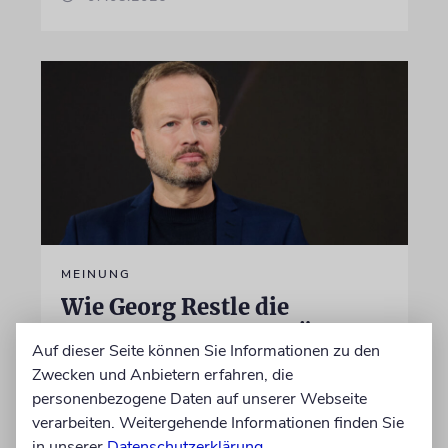
MEINUNG
Wie Georg Restle die
Glaubwürdigkeit des ÖRR
Auf dieser Seite können Sie Informationen zu den
untergräbt
Zwecken und Anbietern erfahren, die
personenbezogene Daten auf unserer Webseite
Nach dem X-Post des Journalisten hat sich
verarbeiten. Weitergehende Informationen finden Sie
Felix Schotland, Vorstand der Synagogen-
in unserer
Gemeinde Köln, an WDR-
Datenschutzerklärung
.