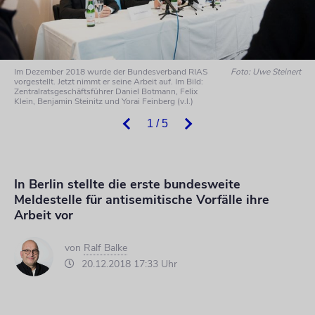
Im Dezember 2018 wurde der Bundesverband RIAS
Foto: Uwe Steinert
vorgestellt. Jetzt nimmt er seine Arbeit auf. Im Bild:
Zentralratsgeschäftsführer Daniel Botmann, Felix
Klein, Benjamin Steinitz und Yorai Feinberg (v.l.)
1 / 5
In Berlin stellte die erste bundesweite
Meldestelle für antisemitische Vorfälle ihre
Arbeit vor
von
Ralf Balke
20.12.2018 17:33 Uhr