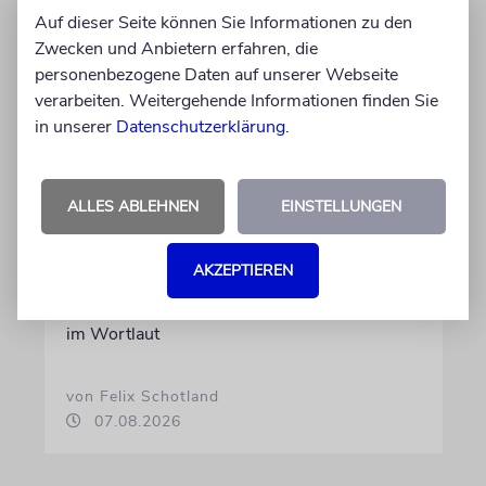
Auf dieser Seite können Sie Informationen zu den
Zwecken und Anbietern erfahren, die
MEINUNG
personenbezogene Daten auf unserer Webseite
Wie Georg Restle die
verarbeiten. Weitergehende Informationen finden Sie
in unserer
Datenschutzerklärung
.
Glaubwürdigkeit des ÖRR
untergräbt
Nach dem X-Post des Journalisten hat sich
ALLES ABLEHNEN
EINSTELLUNGEN
Felix Schotland, Vorstand der Synagogen-
Gemeinde Köln, an WDR-
AKZEPTIEREN
Programmdirektorin Andrea Schafarczyk
gewandt. Wir dokumentieren das Schreiben
im Wortlaut
von Felix Schotland
07.08.2026