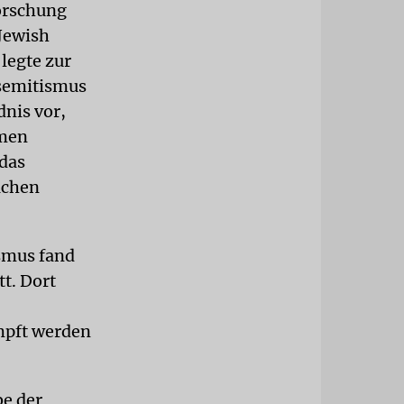
orschung
Jewish
legte zur
semitismus
dnis vor,
amen
das
achen
smus fand
t. Dort
ämpft werden
be der