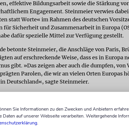
en, effektive Bildungsarbeit sowie die Stärkung vo
schaftlichem Engagement. Steinmeier verwies dabei
ten statt Worte« im Rahmen des deutschen Vorsitz
n für Sicherheit und Zusammenarbeit in Europa (O
be dafür spezielle Mittel zur Verfügung gestellt.
ede betonte Steinmeier, die Anschläge von Paris, Br
igten auf erschreckende Weise, dass es in Europa 
mus gibt. »Das zeigen aber auch die dumpfen, von 
prägten Parolen, die wir an vielen Orten Europas 
s in Deutschland«, sagte Steinmeier.
NGE
Am Montag hatte Bundeskanzlerin Angela Mer
ferenz Verständnis für die Sorge innerhalb der jüdi
können Sie Informationen zu den Zwecken und Anbietern erfahre
ft in Deutschland vor wachsendem Judenhass durc
Daten auf unserer Webseite verarbeiten. Weitergehende Infor
 geäußert. Auch Steinmeier sagte, der Kampf gegen
enschutzerklärung
.
mus in muslimischen Gesellschaften angesichts de