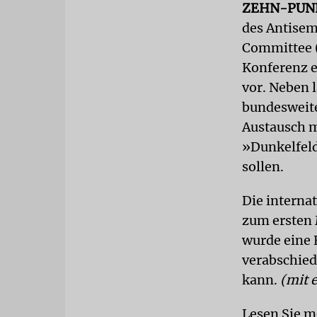
ZEHN-PUN
des Antisem
Committee (
Konferenz 
vor. Neben 
bundesweite
Austausch m
»Dunkelfeld
sollen.
Die interna
zum ersten 
wurde eine 
verabschied
kann.
(mit 
Lesen Sie m