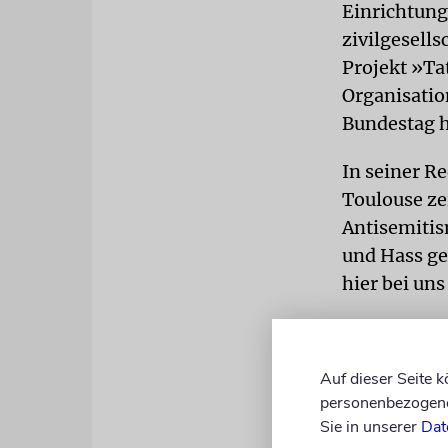
Einrichtung
zivilgesell
Projekt »Ta
Organisatio
Bundestag ha
In seiner R
Toulouse ze
Antisemitis
und Hass ge
hier bei un
FLÜCHTLI
auf der Kon
Auf dieser Seite 
Gemeinscha
personenbezogene 
Flüchtlinge
Sie in unserer
Dat
Antisemitis