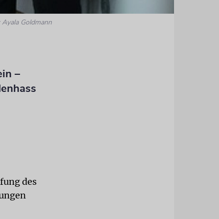
: Ayala Goldmann
in –
denhass
pfung des
rungen