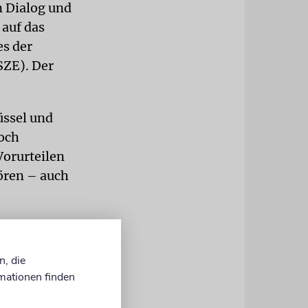
n Dialog und
 auf das
es der
SZE). Der
üssel und
noch
Vorurteilen
hören – auch
kel (CDU)
schen
n, die
h
mationen finden
r