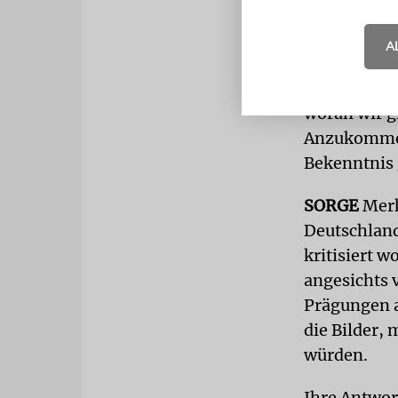
Flüchtlinge
A
Für jeden, 
unsere Verfa
woran wir g
Anzukommen 
Bekenntnis
SORGE
Merk
Deutschland
kritisiert w
angesichts 
Prägungen a
die Bilder,
würden.
Ihre Antwort