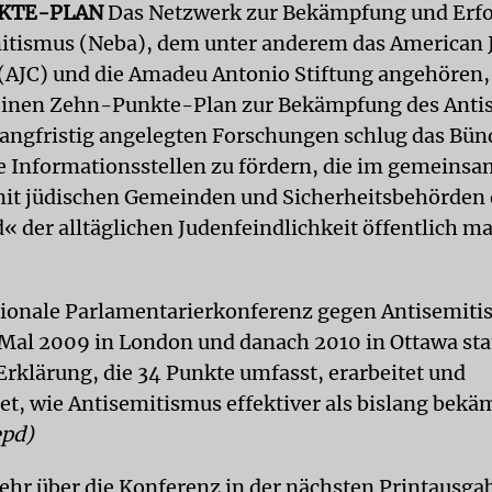
KTE-PLAN
Das Netzwerk zur Bekämpfung und Erf
itismus (Neba), dem unter anderem das American 
AJC) und die Amadeu Antonio Stiftung angehören, 
einen Zehn-Punkte-Plan zur Bekämpfung des Anti
langfristig angelegten Forschungen schlug das Bün
 Informationsstellen zu fördern, die im gemeins
it jüdischen Gemeinden und Sicherheitsbehörden 
« der alltäglichen Judenfeindlichkeit öffentlich m
tionale Parlamentarierkonferenz gegen Antisemiti
Mal 2009 in London und danach 2010 in Ottawa stat
Erklärung, die 34 Punkte umfasst, erarbeitet und
et, wie Antisemitismus effektiver als bislang bek
epd)
ehr über die Konferenz in der nächsten Printausga