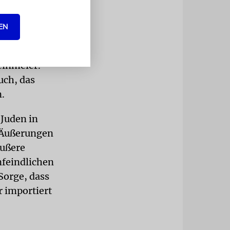
EN
t gegen
alles,
einmeier.
uch, das
.
 Juden in
e Äußerungen
äußere
nfeindlichen
Sorge, dass
r importiert