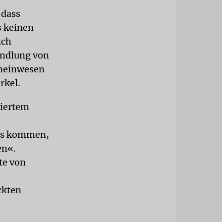
 dass
s keinen
ich
andlung von
Gemeinwesen
rkel.
tiertem
uns kommen,
en«.
te von
ckten