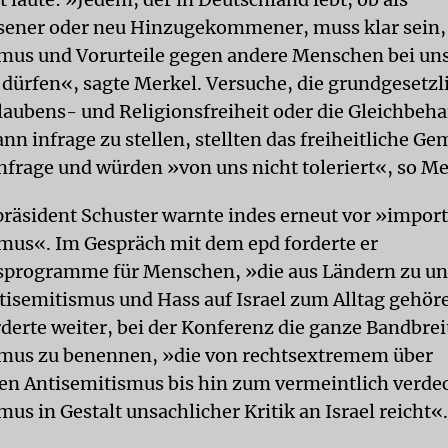
sener oder neu Hinzugekommener, muss klar sein,
mus und Vorurteile gegen andere Menschen bei un
 dürfen«, sagte Merkel. Versuche, die grundgesetzl
laubens- und Religionsfreiheit oder die Gleichbeh
nn infrage zu stellen, stellten das freiheitliche 
nfrage und würden »von uns nicht toleriert«, so Me
präsident Schuster warnte indes erneut vor »impor
mus«. Im Gespräch mit dem epd forderte er
nsprogramme für Menschen, »die aus Ländern zu 
tisemitismus und Hass auf Israel zum Alltag gehör
rderte weiter, bei der Konferenz die ganze Bandbrei
mus zu benennen, »die von rechtsextremem über
n Antisemitismus bis hin zum vermeintlich verde
us in Gestalt unsachlicher Kritik an Israel reicht«.