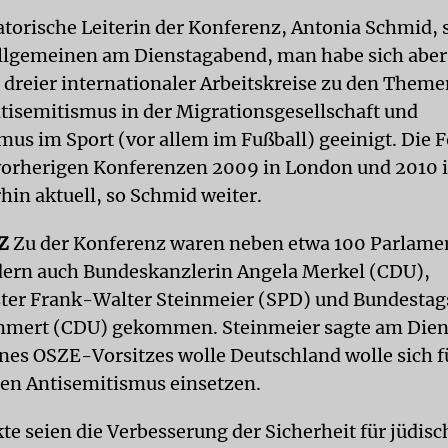
atorische Leiterin der Konferenz, Antonia Schmid, 
llgemeinen am Dienstagabend, man habe sich aber 
 dreier internationaler Arbeitskreise zu den Them
ntisemitismus in der Migrationsgesellschaft und
mus im Sport (vor allem im Fußball) geeinigt. Die
vorherigen Konferenzen 2009 in London und 2010 
hin aktuell, so Schmid weiter.
Z
Zu der Konferenz waren neben etwa 100 Parlamen
dern auch Bundeskanzlerin Angela Merkel (CDU),
er Frank-Walter Steinmeier (SPD) und Bundestag
mmert (CDU) gekommen. Steinmeier sagte am Dien
es OSZE-Vorsitzes wolle Deutschland wolle sich f
gen Antisemitismus einsetzen.
e seien die Verbesserung der Sicherheit für jüdisc