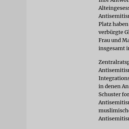
Alteingeses
Antisemitis
Platz haben
verbürgte G
Frau und Ma
insgesamt i
Zentralrats
Antisemitis
Integratio
in denen An
Schuster fo
Antisemitis
muslimische
Antisemitism