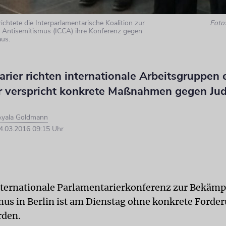
ichtete die Interparlamentarische Koalition zur
Foto
Antisemitismus (ICCA) ihre Konferenz gegen
aus.
rier richten internationale Arbeitsgruppen e
r verspricht konkrete Maßnahmen gegen Ju
Ayala Goldmann
.03.2016 09:15 Uhr
Internationale Parlamentarierkonferenz zur Bekäm
us in Berlin ist am Dienstag ohne konkrete Forde
rden.