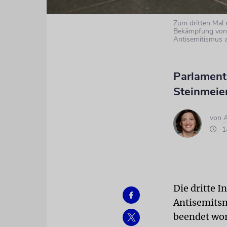
Zum dritten Mal r
Bekämpfung von 
Antisemitismus 
Parlamenta
Steinmeie
von
14
Die dritte 
Antisemitsm
beendet wo