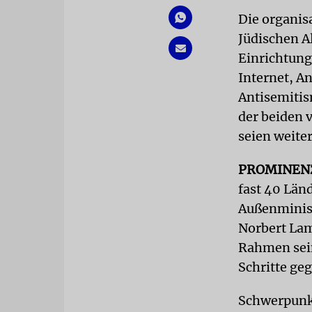
Die organis
Jüdischen A
Einrichtung
Internet, A
Antisemitis
der beiden 
seien weiter
PROMINEN
fast 40 Län
Außenminist
Norbert La
Rahmen sein
Schritte ge
Schwerpunkt