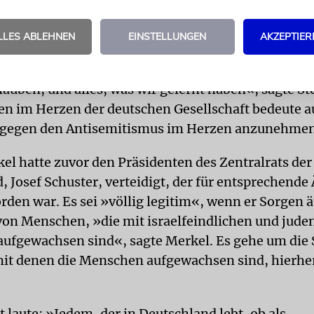
 ein wichtiges Thema.
LLES ABLEHNEN
EINSTELLUNGEN
AKZEPTIER
der hier lebt, müsse klar sein: »Antisemitismus geh
ssung, geht gegen unsere Zivilisation, steht gegen 
lauben, und alles, was wir gelernt haben«, sagte St
im Herzen der deutschen Gesellschaft bedeute a
 gegen den Antisemitismus im Herzen anzunehmen
el hatte zuvor den Präsidenten des Zentralrats der
, Josef Schuster, verteidigt, der für entsprechend
orden war. Es sei »völlig legitim«, wenn er Sorgen 
von Menschen, »die mit israelfeindlichen und jude
ufgewachsen sind«, sagte Merkel. Es gehe um die 
 mit denen die Menschen aufgewachsen sind, hierhe
 laute: »Jedem, der in Deutschland lebt, ob als