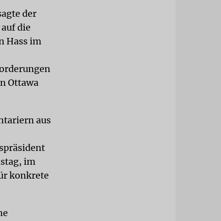
sagte der
auf die
en Hass im
 Forderungen
in Ottawa
tariern aus
spräsident
stag, im
ür konkrete
he