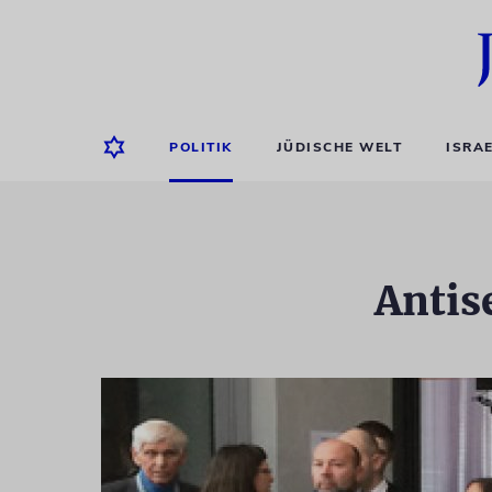
POLITIK
JÜDISCHE WELT
ISRA
Antis