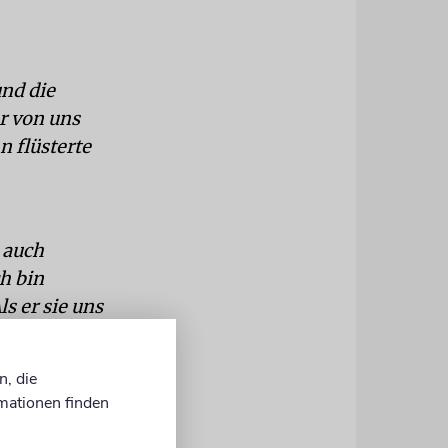
und die
r von uns
n flüsterte
d auch
h bin
s er sie uns
en.
n, die
mationen finden