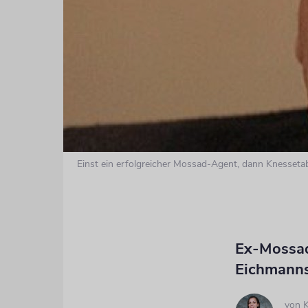
Einst ein erfolgreicher Mossad-Agent, dann Knessetab
Ex-Mossad
Eichmann
von
K