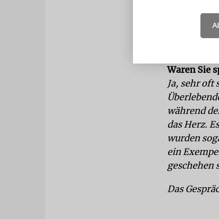
So wenig Ze
Ja, die Vor
A
nicht lange
wann er nac
Waren Sie s
Ja, sehr oft
Überlebende
während des
das Herz. E
wurden sog
ein Exempel
geschehen s
Das Gespräc