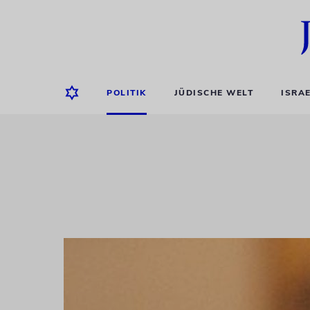
POLITIK
JÜDISCHE WELT
ISRA