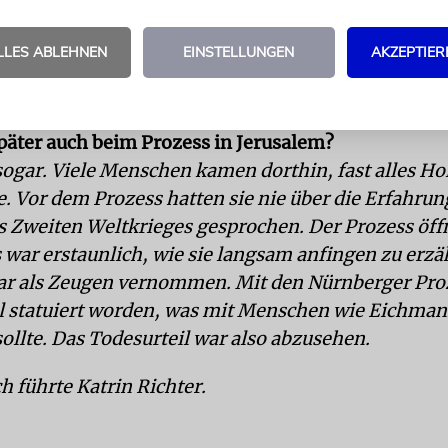
it für ein solches Unternehmen?
bereitungen in Israel selbst, das Aufspüren Eichman
LLES ABLEHNEN
EINSTELLUNGEN
AKZEPTIER
 gedauert. Wir hatten das Ganze wirklich gut geplan
h Hause kommt und wie sein Tagesablauf war.
päter auch beim Prozess in Jerusalem?
 sogar. Viele Menschen kamen dorthin, fast alles H
. Vor dem Prozess hatten sie nie über die Erfahru
 Zweiten Weltkrieges gesprochen. Der Prozess öff
s war erstaunlich, wie sie langsam anfingen zu erzä
ar als Zeugen vernommen. Mit den Nürnberger Pro
 statuiert worden, was mit Menschen wie Eichma
ollte. Das Todesurteil war also abzusehen.
h führte Katrin Richter.