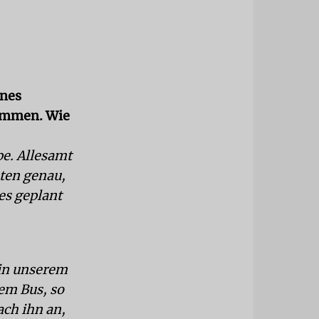
ines
ommen. Wie
pe. Allesamt
sten genau,
 es geplant
 in unserem
em Bus, so
ach ihn an,