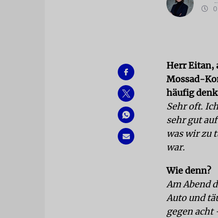
01
Herr Eitan,
Mossad-Kom
häufig denk
Sehr oft. I
sehr gut au
was wir zu t
war.
Wie denn?
Am Abend de
Auto und tä
gegen acht 