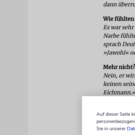
dann überru
Wie fühlten
Es war sehr 
Narbe fühlt
sprach Deut
»Jawohl« od
Mehr nicht
Nein, er wir
keinen sein
Eichmann.« 
nannte, gab
Auf dieser Seite 
Wie lange v
personenbezogene 
Zwei Monat
Sie in unserer
Dat