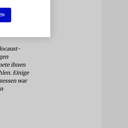
ns, haben
EN
t. Wussten,
olocaust-
ngen
nete ihnen
hlen. Einige
zessen war
nn