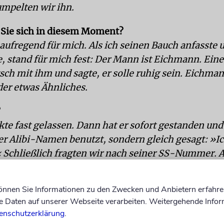
mpelten wir ihn.
 Sie sich in diesem Moment?
aufregend für mich. Als ich seinen Bauch anfasste 
e, stand für mich fest: Der Mann ist Eichmann. Eine
sch mit ihm und sagte, er solle ruhig sein. Eichman
er etwas Ähnliches.
?
kte fast gelassen. Dann hat er sofort gestanden un
er Alibi-Namen benutzt, sondern gleich gesagt: »Ic
Schließlich fragten wir nach seiner SS-Nummer. Al
 es keinen Zweifel mehr, dass wir ihn erwischt hatt
können Sie Informationen zu den Zwecken und Anbietern erfahre
orher hatten Sie die Festnahme im Detail geplant?
Daten auf unserer Webseite verarbeiten. Weitergehende Infor
e.
enschutzerklärung
.