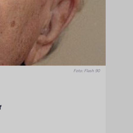
Foto: Flash 90
Überzeugun
verantwort
f