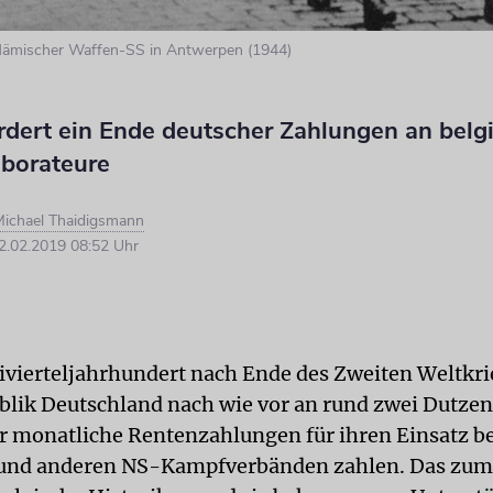
lämischer Waffen-SS in Antwerpen (1944)
rdert ein Ende deutscher Zahlungen an belg
aborateure
ichael Thaidigsmann
.02.2019 08:52 Uhr
eivierteljahrhundert nach Ende des Zweiten Weltkrie
lik Deutschland nach wie vor an rund zwei Dutzen
r monatliche Rentenzahlungen für ihren Einsatz be
und anderen NS-Kampfverbänden zahlen. Das zum