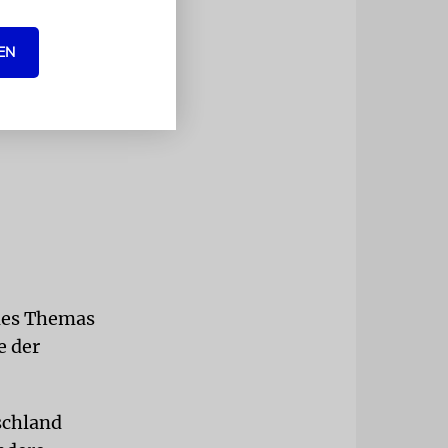
EN
des Themas
e der
schland