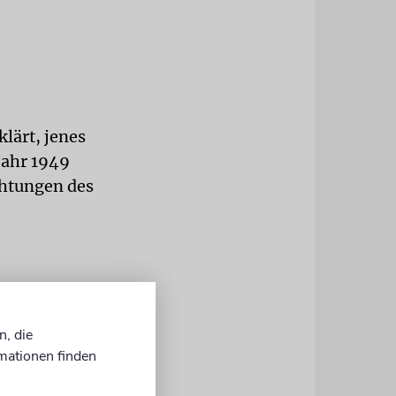
klärt, jenes
Jahr 1949
chtungen des
n, die
mationen finden