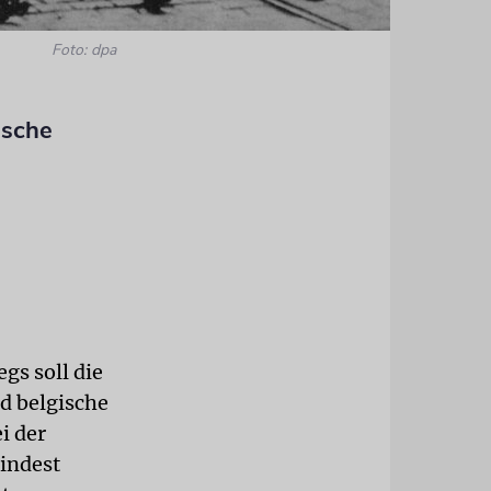
Foto: dpa
ische
gs soll die
d belgische
i der
indest