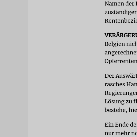
Namen der K
zuständigen
Rentenbezie
VERÄRGER
Belgien nic
angerechnet
Opferrenten
Der Auswärt
rasches Han
Regierungen
Lösung zu f
bestehe, hie
Ein Ende de
nur mehr no