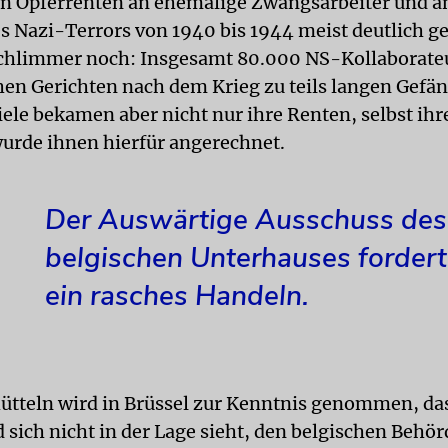
n Opferrenten an ehemalige Zwangsarbeiter und a
es Nazi-Terrors von 1940 bis 1944 meist deutlich g
Schlimmer noch: Insgesamt 80.000 NS-Kollaborat
hen Gerichten nach dem Krieg zu teils langen Gefä
viele bekamen aber nicht nur ihre Renten, selbst ihr
urde ihnen hierfür angerechnet.
Der Auswärtige Ausschuss des
belgischen Unterhauses forder
ein rasches Handeln.
ütteln wird in Brüssel zur Kenntnis genommen, da
 sich nicht in der Lage sieht, den belgischen Behör