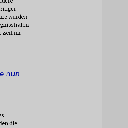
ndere
eringer
eure wurden
ngnisstrafen
e Zeit im
te nun
ss
den die