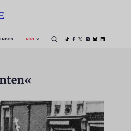
ABO
INDEN
enten«