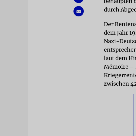
behaupten b
durch Abgeo
Der Rentena
dem Jahr 19
Nazi-Deutsc
entsprechen
laut dem Hi
Mémoire – E
Kriegerrent
zwischen 42