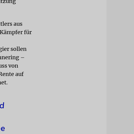
ützung
tlers aus
 Kämpfer für
ier sollen
nnering –
uss von
Rente auf
et.
nd
he