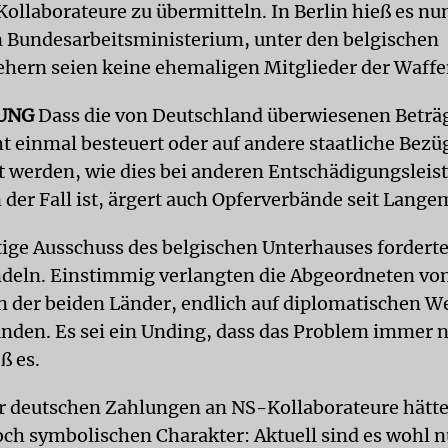
ollaborateure zu übermitteln. In Berlin hieß es n
 Bundesarbeitsministerium, unter den belgischen
hern seien keine ehemaligen Mitglieder der Waff
UNG
Dass die von Deutschland überwiesenen Beträg
ht einmal besteuert oder auf andere staatliche Bezü
 werden, wie dies bei anderen Entschädigungslei
 der Fall ist, ärgert auch Opferverbände seit Lange
ige Ausschuss des belgischen Unterhauses forderte
deln. Einstimmig verlangten die Abgeordneten vo
 der beiden Länder, endlich auf diplomatischen W
inden. Es sei ein Unding, dass das Problem immer 
ß es.
r deutschen Zahlungen an NS-Kollaborateure hätt
ch symbolischen Charakter: Aktuell sind es wohl n