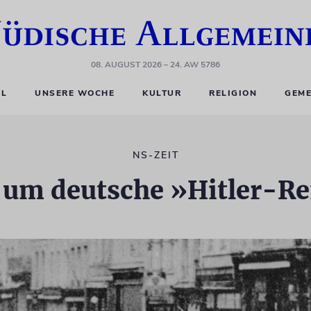
08. AUGUST 2026
– 24. AW 5786
EL
UNSERE WOCHE
KULTUR
RELIGION
GEME
NS-ZEIT
 um deutsche »Hitler-R