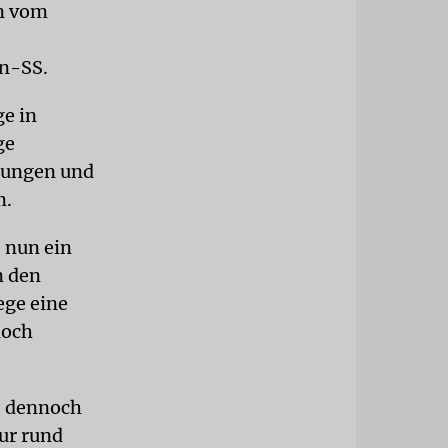
un vom
en-SS.
e in
ge
stungen und
m.
 nun ein
n den
ege eine
noch
e dennoch
ur rund