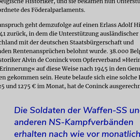
elgische Historiker, und sie bekamen nun Unterst
rdnete des Föderalparlaments.
nspruch geht demzufolge auf einen Erlass Adolf Hi
41 zurück, in dem die Unterstützung ausländischer
hland mit der deutschen Staatsbürgerschaft und
den Rentenansprüchen belohnt wurde. 38.000 Belg
storiker Alvin de Coninck vom Opferverband »Heri
rinnerung« auf diese Weise nach 1945 in den Gen
en gekommen sein. Heute belaufe sich eine solche 
5 und 1275 € im Monat, hat de Coninck ausgerechn
Die Soldaten der Waffen-SS u
anderen NS-Kampfverbänden
erhalten nach wie vor monatlic