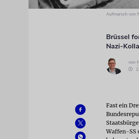
Aufmarsch von f
Brüssel fo
Nazi-Koll
von
M
22
Fast ein Dr
Bundesrepub
Staatsbürge
Waffen-SS 