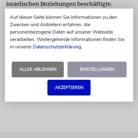
israelischen Beziehungen beschäftigte.
Auf dieser Seite können Sie Informationen zu den
»Die beiden Kunstwerke gehören genau
Zwecken und Anbietern erfahren, die
dorthin, wo sie jetzt sind – der Originalflügel
personenbezogene Daten auf unserer Webseite
in Yad Vashem und dessen Bronzeduplikat
verarbeiten. Weitergehende Informationen finden Sie
eben an einer Stelle, wo unser Land
in unserer
Datenschutzerklärung
.
außenpolitische Verantwortung trägt«, sagte
die Künstlerin damals. Kurz darauf wurde
ALLES ABLEHNEN
EINSTELLUNGEN
Gabriele von Lutzau vom Auswärtigen Amt
ohne jeden weiteren Kommentar mitgeteilt,
dass man ihr das Kunstwerk wieder in den
AKZEPTIEREN
Odenwald zurückbringe.