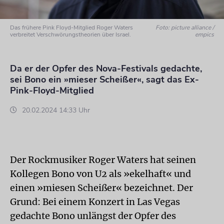
Das frühere Pink Floyd-Mitglied Roger Waters
Foto: picture alliance /
verbreitet Verschwörungstheorien über Israel.
empics
Da er der Opfer des Nova-Festivals gedachte,
sei Bono ein »mieser Scheißer«, sagt das Ex-
Pink-Floyd-Mitglied
20.02.2024 14:33 Uhr
Der Rockmusiker Roger Waters hat seinen
Kollegen Bono von U2 als »ekelhaft« und
einen »miesen Scheißer« bezeichnet. Der
Grund: Bei einem Konzert in Las Vegas
gedachte Bono unlängst der Opfer des