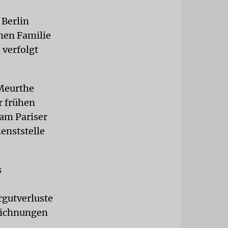
 Berlin
hen Familie
 verfolgt
 Meurthe
r frühen
 am Pariser
enststelle
s
rgutverluste
eichnungen