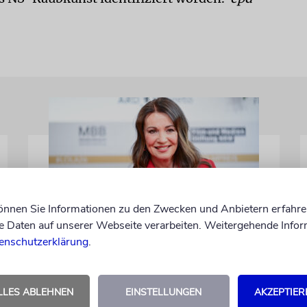
können Sie Informationen zu den Zwecken und Anbietern erfahre
Daten auf unserer Webseite verarbeiten. Weitergehende Infor
BERLIN
enschutzerklärung
.
Einsatz gegen Judenhass:
Iris Berben erhält
Deutschen
LLES ABLEHNEN
EINSTELLUNGEN
AKZEPTIER