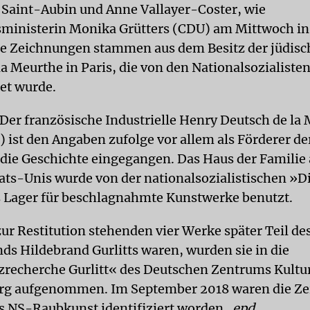
 Saint-Aubin und Anne Vallayer-Coster, wie
sministerin Monika Grütters (CDU) am Mittwoch in
Die Zeichnungen stammen aus dem Besitz der jüdisc
a Meurthe in Paris, die von den Nationalsozialisten
et wurde.
Der französische Industrielle Henry Deutsch de la
 ist den Angaben zufolge vor allem als Förderer de
n die Geschichte eingegangen. Das Haus der Familie
tats-Unis wurde von der nationalsozialistischen »Di
 Lager für beschlagnahmte Kunstwerke benutzt.
zur Restitution stehenden vier Werke später Teil de
ds Hildebrand Gurlitts waren, wurden sie in die
recherche Gurlitt« des Deutschen Zentrums Kultu
rg aufgenommen. Im September 2018 waren die Z
ls NS-Raubkunst identifiziert worden.
epd