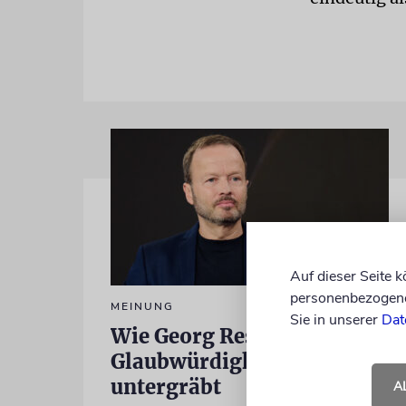
Auf dieser Seite 
personenbezogene 
MEINUNG
Sie in unserer
Dat
Wie Georg Restle die
Glaubwürdigkeit des ÖRR
untergräbt
A