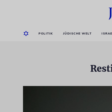
POLITIK
JÜDISCHE WELT
ISRA
Rest