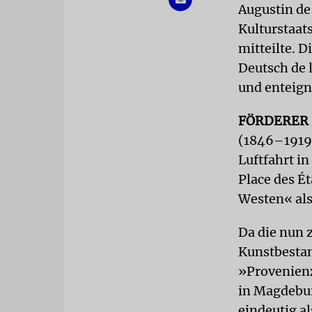
Augustin de
Kulturstaat
mitteilte. 
Deutsch de l
und enteign
FÖRDERER
(1846–1919)
Luftfahrt i
Place des É
Westen« als
Da die nun 
Kunstbestan
»Provenienz
in Magdebu
eindeutig a