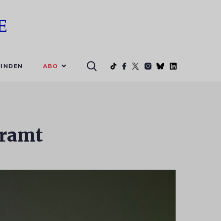
ABO
INDEN
eramt