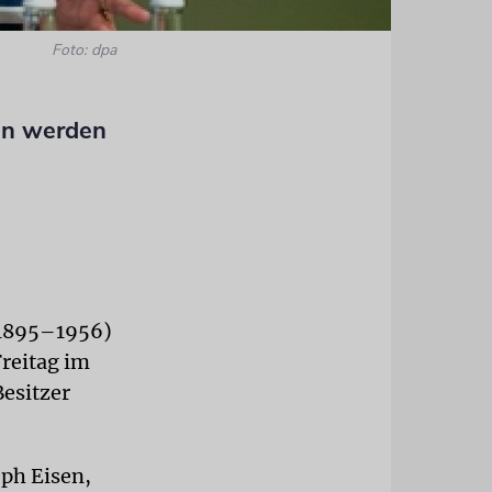
Foto: dpa
gen werden
(1895–1956)
reitag im
esitzer
ph Eisen,