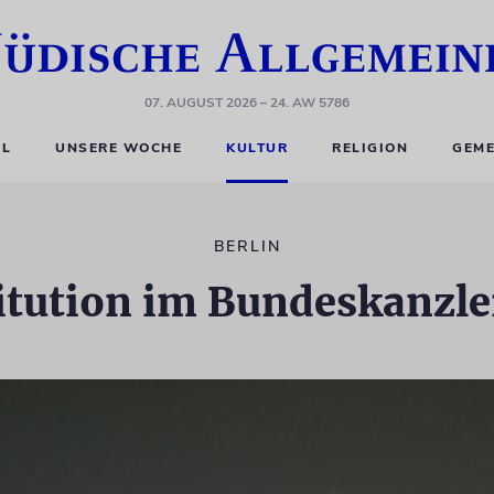
07. AUGUST 2026
– 24. AW 5786
EL
UNSERE WOCHE
KULTUR
RELIGION
GEME
BERLIN
itution im Bundeskanzl