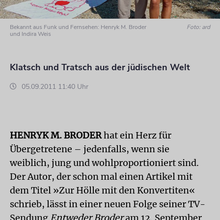
Bekannt aus Funk und Fernsehen: Henryk M. Broder
Foto: ard
und Indira Weis
Klatsch und Tratsch aus der jüdischen Welt
05.09.2011 11:40 Uhr
HENRYK M. BRODER
hat ein Herz für
Übergetretene – jedenfalls, wenn sie
weiblich, jung und wohlproportioniert sind.
Der Autor, der schon mal einen Artikel mit
dem Titel »Zur Hölle mit den Konvertiten«
schrieb, lässt in einer neuen Folge seiner TV-
Sendung
Entweder Broder
am 12. September