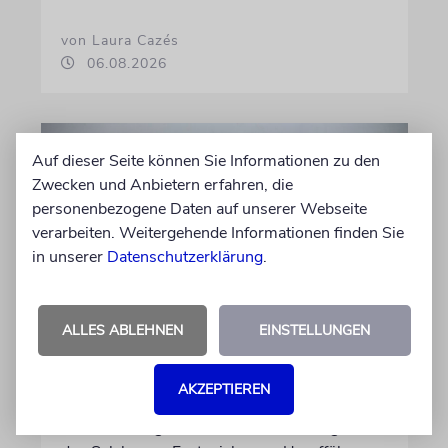
von Laura Cazés
06.08.2026
Auf dieser Seite können Sie Informationen zu den
Zwecken und Anbietern erfahren, die
personenbezogene Daten auf unserer Webseite
verarbeiten. Weitergehende Informationen finden Sie
in unserer
Datenschutzerklärung
.
ALLES ABLEHNEN
EINSTELLUNGEN
THEATER
Abschied vom Ich
AKZEPTIEREN
Jossi Wieler bringt Peter Handkes Stück
»Schnee von gestern, Schnee von morgen« bei