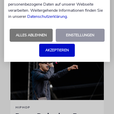
Kamera, sondern engagiert sich auch
personenbezogene Daten auf unserer Webseite
ehrenamtlich. Der Deutsche Kulturrat würdigt
verarbeiten. Weitergehende Informationen finden Sie
diese Leistung mit einem Preis. Igor Levit ist
in unserer
Datenschutzerklärung
.
Laudator
ALLES ABLEHNEN
EINSTELLUNGEN
07.08.2026
AKZEPTIEREN
HIPHOP