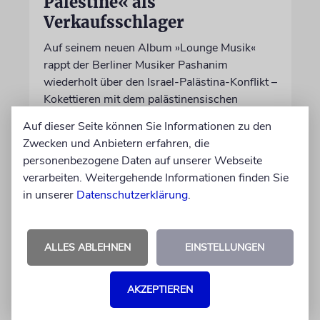
Palestine« als
Verkaufsschlager
Auf seinem neuen Album »Lounge Musik«
rappt der Berliner Musiker Pashanim
wiederholt über den Israel-Palästina-Konflikt –
Kokettieren mit dem palästinensischen
Terrorismus inklusive
Auf dieser Seite können Sie Informationen zu den
Zwecken und Anbietern erfahren, die
von Lennart Wilsch
personenbezogene Daten auf unserer Webseite
07.08.2026
verarbeiten. Weitergehende Informationen finden Sie
in unserer
Datenschutzerklärung
.
ALLES ABLEHNEN
EINSTELLUNGEN
AKZEPTIEREN