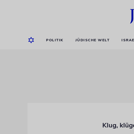
POLITIK
JÜDISCHE WELT
ISRA
Klug, klüg