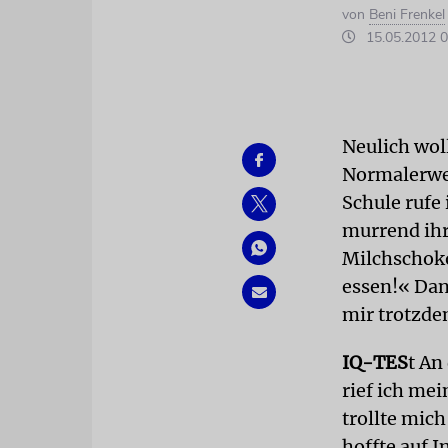
von
Beni Frenkel
15.05.2012 0
Neulich wol
Normalerwei
Schule rufe
murrend ihr
Milchschoko
essen!« Dan
mir trotzde
IQ-TES
t An
rief ich me
trollte mic
hoffte auf 