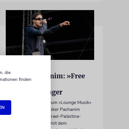
HIPHOP
n, die
Rapper Pashanim: »Free
mationen finden
Palestine« als
Verkaufsschlager
Auf seinem neuen Album »Lounge Musik«
EN
rappt der Berliner Musiker Pashanim
wiederholt über den Israel-Palästina-
Konflikt – Kokettieren mit dem