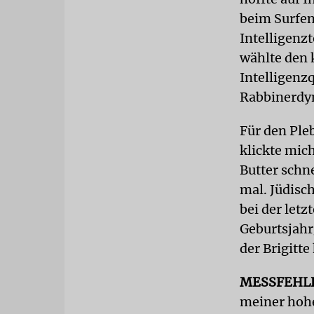
beim Surfen
Intelligenz
wählte den 
Intelligenz
Rabbinerdyn
Für den Ple
klickte mic
Butter schne
mal. Jüdisc
bei der let
Geburtsjahr
der Brigitte
MESSFEHL
meiner hohe