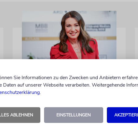
BERLIN
können Sie Informationen zu den Zwecken und Anbietern erfahre
Einsatz gegen Judenhass:
Daten auf unserer Webseite verarbeiten. Weitergehende Infor
Iris Berben erhält
enschutzerklärung
.
Deutschen
Kulturpolitikpreis
LLES ABLEHNEN
EINSTELLUNGEN
AKZEPTIER
Die Schauspielerin steht nicht nur vor der
Kamera, sondern engagiert sich auch
ehrenamtlich. Der Deutsche Kulturrat