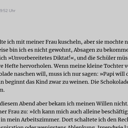
9:52 Uhr
lte ich mit meiner Frau kuscheln, aber sie mochte n
se bin ich es nicht gewohnt, Absagen zu bekomme
 ich »Unvorbereitetes Diktat!«, und die Schüler mü
e Hefte hervorholen. Wenn meine kleine Tochter v
lade naschen will, muss ich nur sagen: »Papi will 
n beginnt das Kind zwar zu weinen. Die Schokola
m.
 diesem Abend aber bekam ich meinen Willen nicht
iner Frau zu: »Ich kann mich auch alleine beschäfti
h in mein Arbeitszimmer. Dort schaltete ich den Re
Inspiration oder wenigstens Ablenkung. Irgendwie l