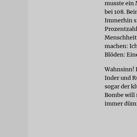
musste ein 
bei 108. Bei
Immerhin si
Prozentzahl
Menschheit!
machen: Ich
Blöden: Eine
Wahnsinn! I
Inder und R
sogar der k
Bombe will 
immer dümm