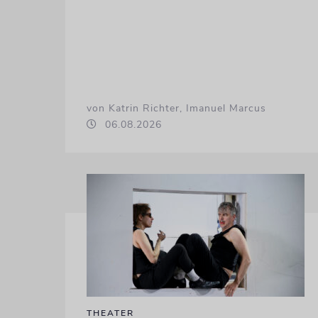
von Katrin Richter, Imanuel Marcus
06.08.2026
THEATER