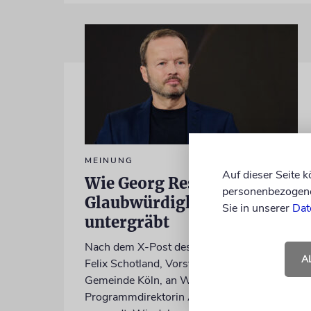
MEINUNG
Auf dieser Seite 
Wie Georg Restle die
personenbezogene 
Glaubwürdigkeit des ÖRR
Sie in unserer
Dat
untergräbt
Nach dem X-Post des Journalisten hat sich
A
Felix Schotland, Vorstand der Synagogen-
Gemeinde Köln, an WDR-
Programmdirektorin Andrea Schafarczyk