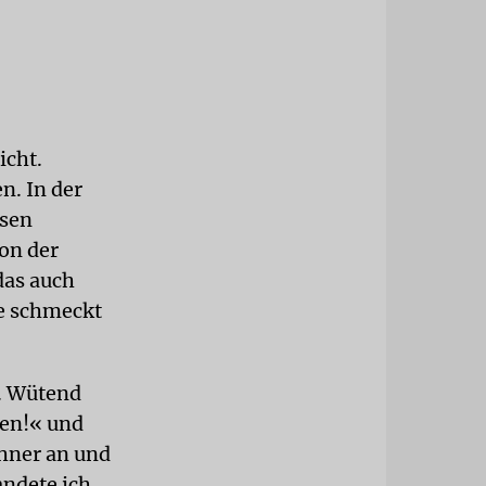
icht.
n. In der
ssen
on der
das auch
de schmeckt
. Wütend
gen!« und
chner an und
andete ich