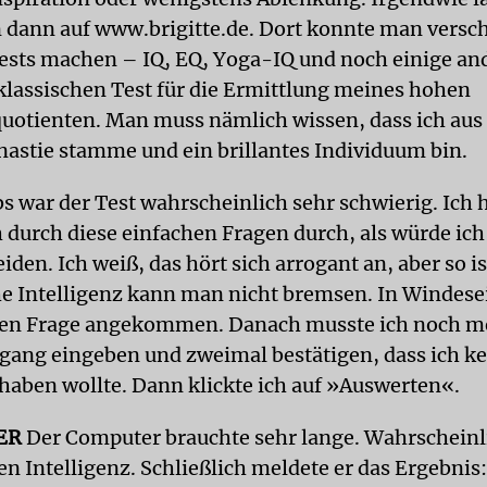
 dann auf www.brigitte.de. Dort konnte man versc
tests machen – IQ, EQ, Yoga-IQ und noch einige and
klassischen Test für die Ermittlung meines hohen
quotienten. Man muss nämlich wissen, dass ich aus
astie stamme und ein brillantes Individuum bin.
bs war der Test wahrscheinlich sehr schwierig. Ich
h durch diese einfachen Fragen durch, als würde ich
iden. Ich weiß, das hört sich arrogant an, aber so i
he Intelligenz kann man nicht bremsen. In Windesei
zten Frage angekommen. Danach musste ich noch 
gang eingeben und zweimal bestätigen, dass ich k
 haben wollte. Dann klickte ich auf »Auswerten«.
ER
Der Computer brauchte sehr lange. Wahrschein
n Intelligenz. Schließlich meldete er das Ergebnis: