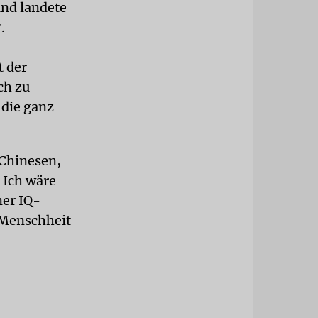
und landete
.
t der
ch zu
 die ganz
 Chinesen,
 Ich wäre
ner IQ-
 Menschheit