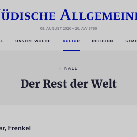
09. AUGUST 2026
– 26. AW 5786
EL
UNSERE WOCHE
KULTUR
RELIGION
GEME
FINALE
Der Rest der Welt
er, Frenkel