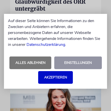
Glaubwürdigkeit des ÖRR
untergräbt
Nach dem X-Post des Journalisten hat sich
Auf dieser Seite können Sie Informationen zu den
Felix Schotland, Vorstand der Synagogen-
Zwecken und Anbietern erfahren, die
Gemeinde Köln, an WDR-
personenbezogene Daten auf unserer Webseite
Programmdirektorin Andrea Schafarczyk
verarbeiten. Weitergehende Informationen finden Sie
gewandt. Wir dokumentieren das Schreiben
in unserer
Datenschutzerklärung
.
im Wortlaut
von Felix Schotland
ALLES ABLEHNEN
EINSTELLUNGEN
07.08.2026
AKZEPTIEREN