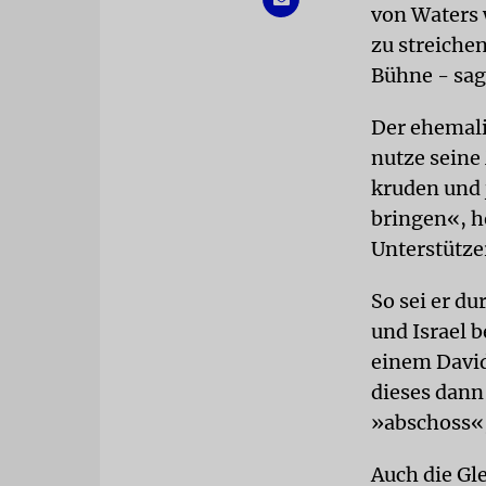
von Waters
zu streiche
Bühne - sag
Der ehemali
nutze seine
kruden und 
bringen«, he
Unterstütze
So sei er d
und Israel b
einem David
dieses dann
»abschoss«,
Auch die Gl