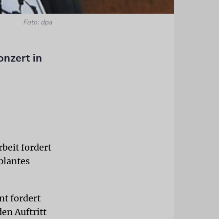
Foto: dpa
onzert in
beit fordert
plantes
t fordert
en Auftritt