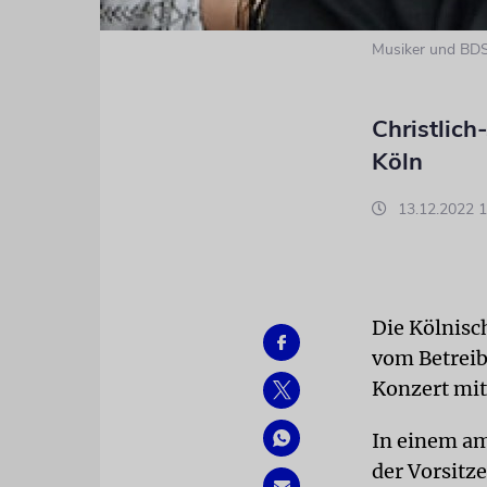
Musiker und BDS
Christlich
Köln
13.12.2022 1
Die Kölnisc
vom Betreib
Konzert mit
In einem am
der Vorsitz