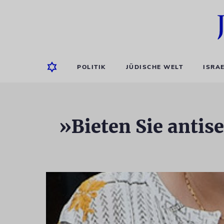
POLITIK
JÜDISCHE WELT
ISRA
»Bieten Sie antis