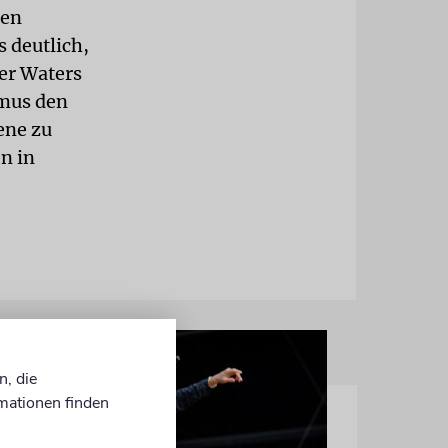
gen
 deutlich,
ger Waters
smus den
ene zu
n in
n, die
mationen finden