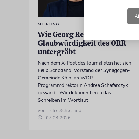
A
MEINUNG
Wie Georg Restle die
Glaubwürdigkeit des ÖRR
untergräbt
Nach dem X-Post des Journalisten hat sich
Felix Schotland, Vorstand der Synagogen-
Gemeinde Köln, an WDR-
Programmdirektorin Andrea Schafarczyk
gewandt. Wir dokumentieren das
Schreiben im Wortlaut
von Felix Schotland
07.08.2026