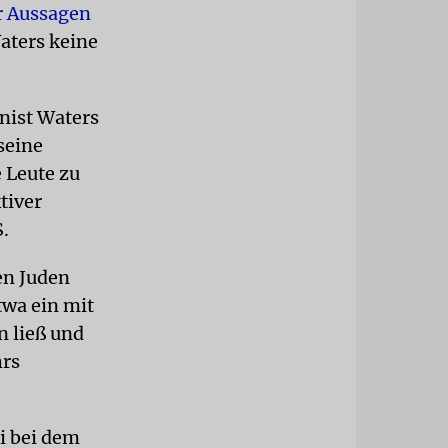
er Aussagen
aters keine
nist Waters
seine
 Leute zu
tiver
.
en Juden
twa ein mit
n ließ und
hrs
i bei dem