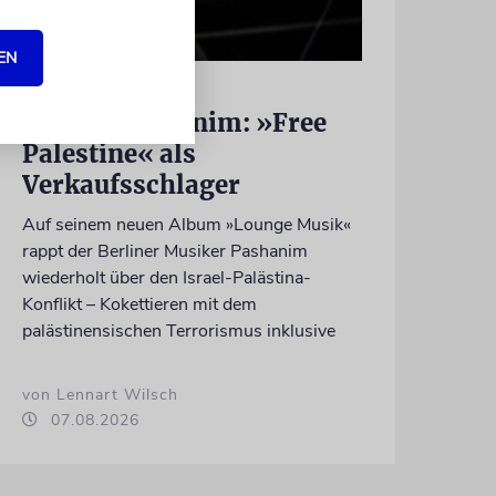
EN
HIPHOP
Rapper Pashanim: »Free
Palestine« als
Verkaufsschlager
Auf seinem neuen Album »Lounge Musik«
rappt der Berliner Musiker Pashanim
wiederholt über den Israel-Palästina-
Konflikt – Kokettieren mit dem
palästinensischen Terrorismus inklusive
von Lennart Wilsch
07.08.2026