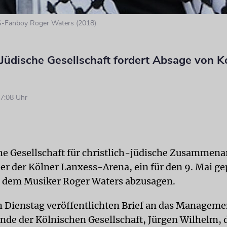
-Fanboy Roger Waters (2018)
-Jüdische Gesellschaft fordert Absage von K
7:08 Uhr
he Gesellschaft für christlich-jüdische Zusammenar
er der Kölner Lanxess-Arena, ein für den 9. Mai ge
 dem Musiker Roger Waters abzusagen.
 Dienstag veröffentlichten Brief an das Managemen
ende der Kölnischen Gesellschaft, Jürgen Wilhelm, d