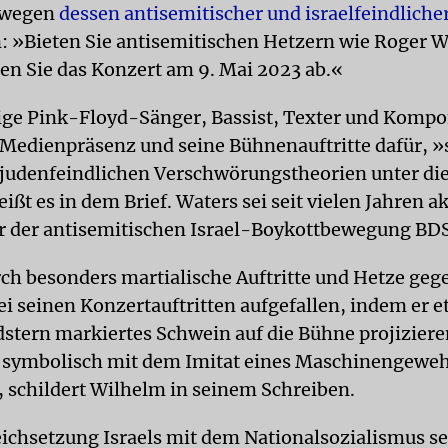
 wegen
dessen antisemitischer und israelfeindlich
n: »Bieten Sie antisemitischen Hetzern wie Roger W
en Sie das Konzert am 9. Mai 2023 ab.«
ge Pink-Floyd-Sänger, Bassist, Texter und Kompo
 Medienpräsenz und seine Bühnenauftritte dafür, »
judenfeindlichen Verschwörungstheorien unter die
ißt es in dem Brief. Waters sei seit vielen Jahren ak
r der antisemitischen Israel-Boykottbewegung BDS
urch besonders martialische Auftritte und Hetze geg
ei seinen Konzertauftritten aufgefallen, indem er e
stern markiertes Schwein auf die Bühne projiziere
 symbolisch mit dem Imitat eines Maschinengewe
 schildert Wilhelm in seinem Schreiben.
eichsetzung Israels mit dem Nationalsozialismus se