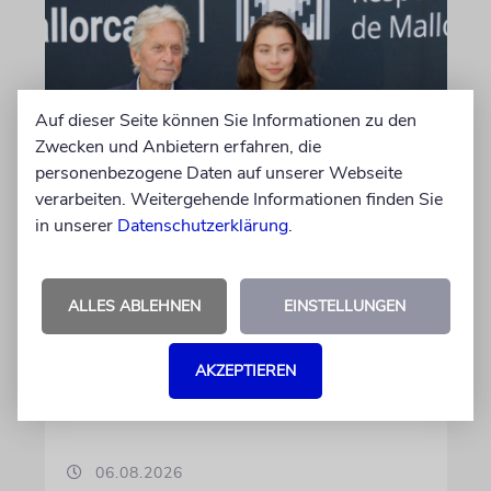
Auf dieser Seite können Sie Informationen zu den
Zwecken und Anbietern erfahren, die
personenbezogene Daten auf unserer Webseite
verarbeiten. Weitergehende Informationen finden Sie
in unserer
Datenschutzerklärung
.
PALMA
Michael Douglas ist
Ehrenbotschafter Mallorcas
ALLES ABLEHNEN
EINSTELLUNGEN
Der Hollywood-Star mit jüdischem
Familienhintergrund wird für seine enge
AKZEPTIEREN
Verbindung zu der spanischen Insel und sein
Engagement für deren kulturelles Erbe geehrt
06.08.2026