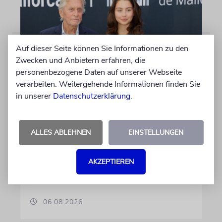
Auf dieser Seite können Sie Informationen zu den
Zwecken und Anbietern erfahren, die
personenbezogene Daten auf unserer Webseite
verarbeiten. Weitergehende Informationen finden Sie
PALMA
in unserer
Datenschutzerklärung
.
Michael Douglas ist
Ehrenbotschafter Mallorcas
ALLES ABLEHNEN
EINSTELLUNGEN
Der Hollywood-Star mit jüdischem
Familienhintergrund wird für seine enge
Verbindung zu der spanischen Insel und sein
AKZEPTIEREN
Engagement für deren kulturelles Erbe geehrt
06.08.2026