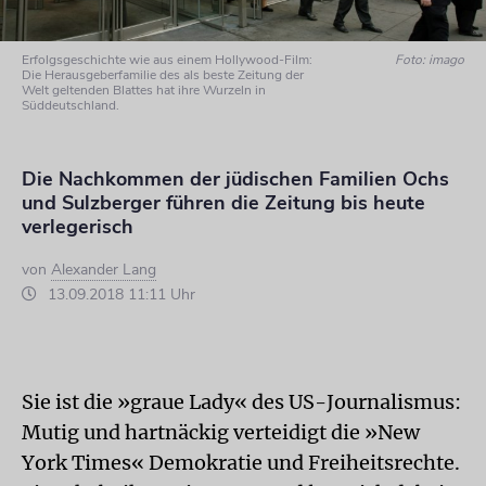
Erfolgsgeschichte wie aus einem Hollywood-Film:
Foto: imago
Die Herausgeberfamilie des als beste Zeitung der
Welt geltenden Blattes hat ihre Wurzeln in
Süddeutschland.
Die Nachkommen der jüdischen Familien Ochs
und Sulzberger führen die Zeitung bis heute
verlegerisch
von
Alexander Lang
13.09.2018 11:11 Uhr
Sie ist die »graue Lady« des US-Journalismus:
Mutig und hartnäckig verteidigt die »New
York Times« Demokratie und Freiheitsrechte.