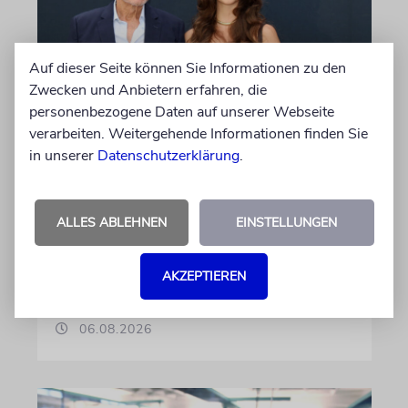
Auf dieser Seite können Sie Informationen zu den
Zwecken und Anbietern erfahren, die
personenbezogene Daten auf unserer Webseite
PALMA
verarbeiten. Weitergehende Informationen finden Sie
Michael Douglas ist
in unserer
Datenschutzerklärung
.
Ehrenbotschafter Mallorcas
Der Hollywood-Star mit jüdischem
ALLES ABLEHNEN
EINSTELLUNGEN
Familienhintergrund wird für seine enge
Verbindung zu der spanischen Insel und sein
Engagement für deren kulturelles Erbe geehrt
AKZEPTIEREN
06.08.2026