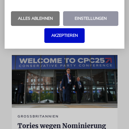
Studentenprotesten gegen Israel. Dann sah sie
die Nova-Ausstellung – und wurde zur
»Verräterin«
ALLES ABLEHNEN
EINSTELLUNGEN
von Daniel Zylbersztajn-Lewandowski
AKZEPTIEREN
06.08.2026
GROSSBRITANNIEN
Tories wegen Nominierung