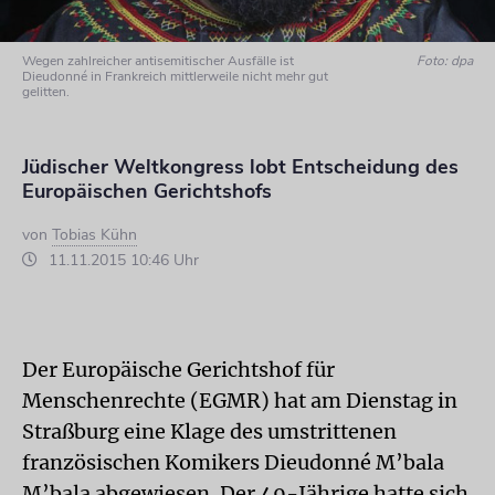
Wegen zahlreicher antisemitischer Ausfälle ist
Foto: dpa
Dieudonné in Frankreich mittlerweile nicht mehr gut
gelitten.
Jüdischer Weltkongress lobt Entscheidung des
Europäischen Gerichtshofs
von
Tobias Kühn
11.11.2015 10:46 Uhr
Der Europäische Gerichtshof für
Menschenrechte (EGMR) hat am Dienstag in
Straßburg eine Klage des umstrittenen
französischen Komikers Dieudonné M’bala
M’bala abgewiesen. Der 49-Jährige hatte sich