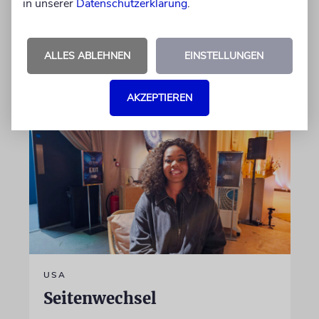
Tageszeitung »Libération«. Er wirft Kollegen
in unserer
Datenschutzerklärung
.
einen »entfesselten Antisemitismus« und eine
ideologische Schreckensherrschaft vor
ALLES ABLEHNEN
EINSTELLUNGEN
06.08.2026
AKZEPTIEREN
USA
Seitenwechsel