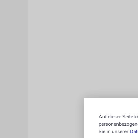
ISRAEL
Trum
Demokraten 
Auf dieser Seite 
sich zur En
personenbezogene 
demokratis
Sie in unserer
Dat