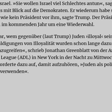
rael. »Sie wollen Israel viel Schlechtes antun«, sa
 mit Blick auf die Demokraten. Er wiederum habe s
n wie kein Präsident vor ihm, sagte Trump. Der Präs
ch im kommenden Jahr um eine Wiederwahl.
ar, wem gegenüber (laut Trump) Juden ›illoyal‹ sein
ldigungen von Illoyalität wurden schon lange dazu
zugreifen«, schrieb Jonathan Greenblatt von der A
League (ADL) in New York in der Nacht zu Mittwoc
forderte dazu auf, damit aufzuhören, »Juden als pol
u verwenden«.