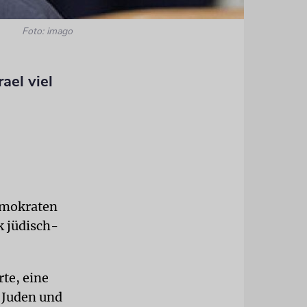
Foto: imago
ael viel
emokraten
k jüdisch-
te, eine
r Juden und