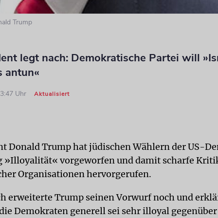
nald Trump
ent legt nach: Demokratische Partei will »Isr
s antun«
13:47 Uhr
Aktualisiert
nt Donald Trump hat jüdischen Wählern der US-D
 »Illoyalität« vorgeworfen und damit scharfe Kriti
her Organisationen hervorgerufen.
 erweiterte Trump seinen Vorwurf noch und erklär
die Demokraten generell sei sehr illoyal gegenübe