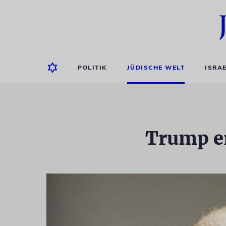
POLITIK
JÜDISCHE WELT
ISRA
Trump er