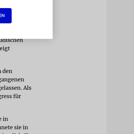
s ist aus
EN
rden, wenn
 Israel
jüdischen
eigt
n den
rgangenen
elassen. Als
ress für
 in
nete sie in