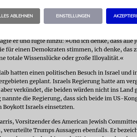
 verweigern.
nd dies mit einer Attacke auf die Demokraten: »Wa
LLES ABLEHNEN
EINSTELLUNGEN
AKZEPTIER
tischen Partei geworden? Was ist aus ihnen gewo
eiden Personen verteidigen und damit über den Staat
ragte er und fügte hinzu: »Und ich denke, dass alle 
ie für einen Demokraten stimmen, ich denke, das z
e totale Wissenslücke oder große Illoyalität.«
aib hatten einen politischen Besuch in Israel und i
ergebieten geplant. Israels Regierung hatte am ve
aber verkündet, die beiden würden nicht ins Land g
nannte die Regierung, dass sich beide im US-Kong
 Boykott Israels einsetzten.
rris, Vorsitzender des American Jewish Committee
 verurteilte Trumps Aussagen ebenfalls. Er bezeich