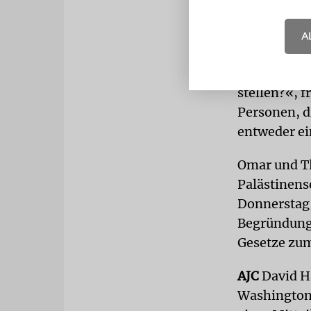
Einreise zu
Trump verba
A
der demokra
sie diese b
stellen?«, f
Personen, d
entweder ein
Omar und Tl
Palästinens
Donnerstag 
Begründung 
Gesetze zum
AJC
David Ha
Washington,