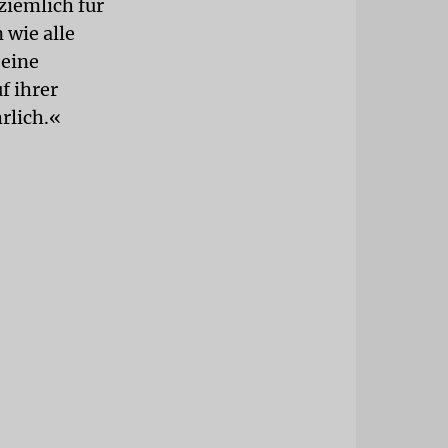
ziemlich für
 wie alle
Seine
f ihrer
rlich.«