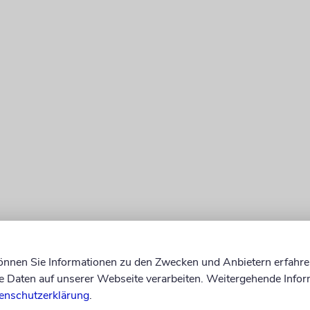
p hatte am Dienstag zuvor Juden in den USA, die f
stimmen, Illoyalität unterstellt. Der Republikaner
können Sie Informationen zu den Zwecken und Anbietern erfahre
tscheidung der israelischen Regierung, den beiden
Daten auf unserer Webseite verarbeiten. Weitergehende Infor
chen Kongressabgeordneten
Ilhan Omar und Rashi
enschutzerklärung
.