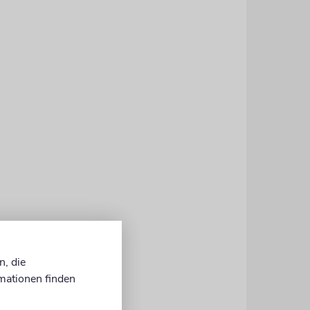
ür die
 äußerte
n, die
mationen finden
da Tlaib
die