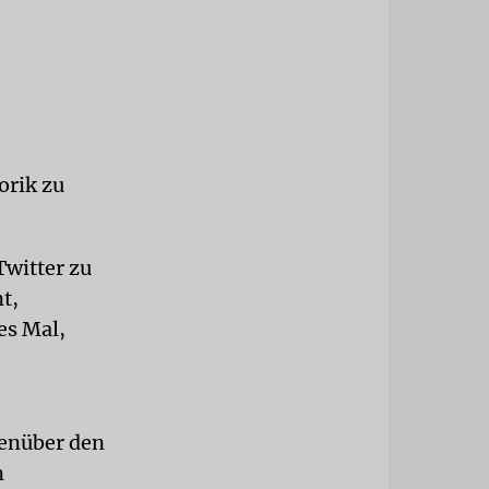
orik zu
Twitter zu
t,
es Mal,
genüber den
n