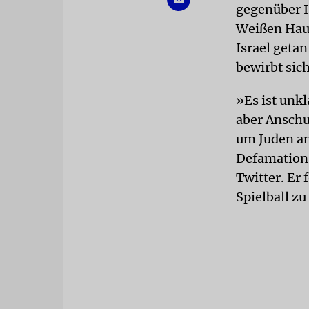
gegenüber Is
Weißen Haus
Israel geta
bewirbt si
»Es ist unkl
aber Anschu
um Juden an
Defamation 
Twitter. Er 
Spielball z