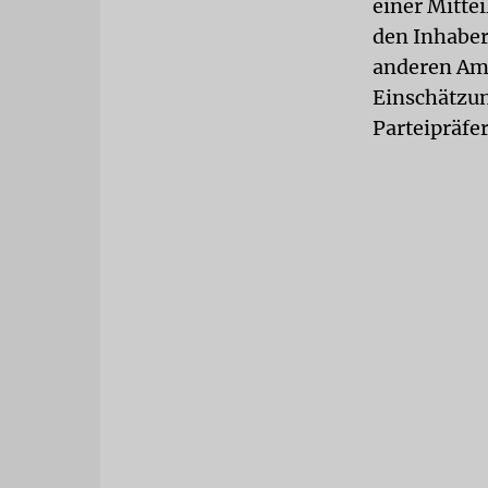
einer Mitte
den Inhaber
anderen Ame
Einschätzung
Parteipräfe