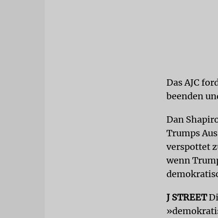
Das AJC for
beenden und
Dan Shapiro
Trumps Aussa
verspottet 
wenn Trump 
demokratisc
J STREET
Di
»demokratis