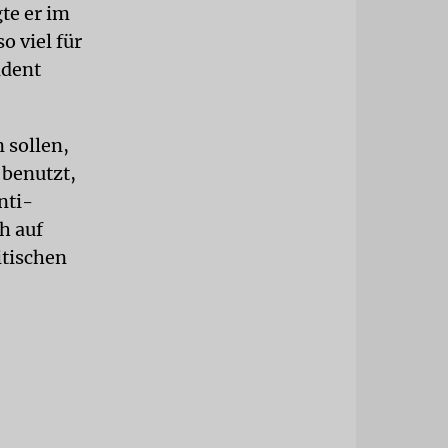
gte er im
o viel für
ident
 sollen,
 benutzt,
nti-
h auf
itischen