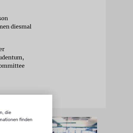
son
hmen diesmal
er
Judentum,
Committee
n, die
mationen finden