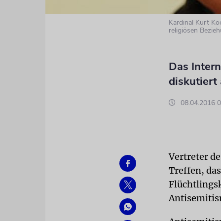
Kardinal Kurt Ko
religiösen Bezie
Das Intern
diskutiert
08.04.2016 0
Vertreter d
Treffen, da
Flüchtlings
Antisemitis