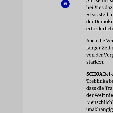
Antisemiti
heißt es da
»Das stellt 
der Demokra
erforderlic
Auch die Ve
langer Zeit
von der Ver
stärken.
SCHOA
Bei 
Treblinka b
dass die Tr
der Welt ni
Menschlichk
unabhängig 