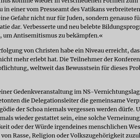
smus komme wieder in verschiedenen Formen zum 
zu in einer vom Presseamt des Vatikans verbreitete
eine Gefahr nicht nur für Juden, sondern genauso fü
tie dar. Verbesserte und neu belebte Bildungspro
h, um Antisemitismus zu bekämpfen.«
rfolgung von Christen habe ein Niveau erreicht, das
 nicht mehr erlebt hat. Die Teilnehmer der Konfere
pflichtung, weltweit das Bewusstsein für dieses Pr
einer Gedenkveranstaltung im NS-Vernichtungslag
etonten die Delegationsleiter die gemeinsame Verp
agödie der Schoa niemals vergessen werden dürfe. U
emals wieder gestattet sein, eine solche Verneinung
eit oder der Würde irgendeines menschlichen We
von Rasse, Religion oder Volkszugehörigkeit zuzu