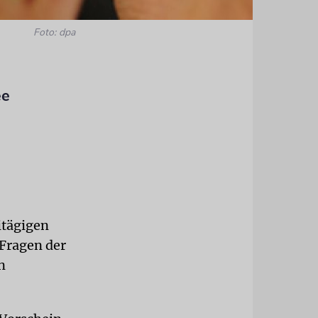
Foto: dpa
ee
itägigen
 Fragen der
n