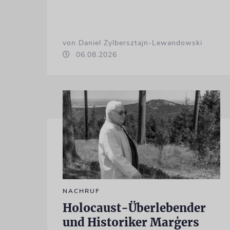
von Daniel Zylbersztajn-Lewandowski
06.08.2026
NACHRUF
Holocaust-Überlebender
und Historiker Marģers