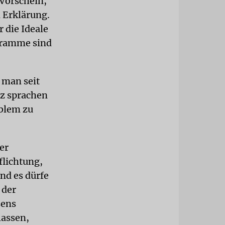
Vorschein,
n Erklärung.
r die Ideale
gramme sind
 man seit
nz sprachen
oblem zu
er
flichtung,
nd es dürfe
 der
sens
lassen,