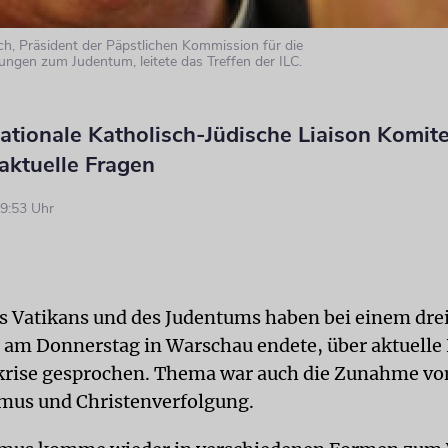
ch, Präsident der Päpstlichen Kommission für die
hungen zum Judentum, leitete das Treffen der ILC.
ationale Katholisch-Jüdische Liaison Komit
 aktuelle Fragen
9:53 Uhr
es Vatikans und des Judentums haben bei einem dre
s am Donnerstag in Warschau endete, über aktuelle
krise gesprochen. Thema war auch die Zunahme vo
mus und Christenverfolgung.