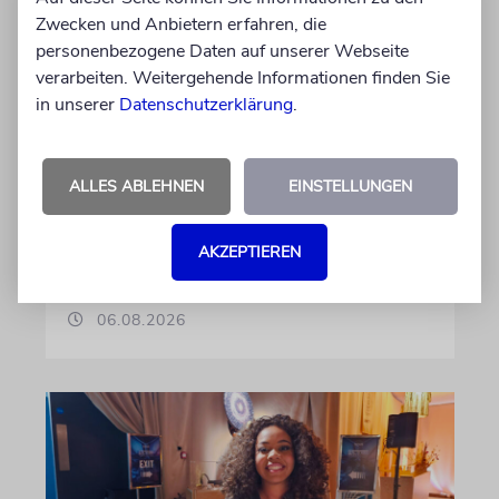
Zwecken und Anbietern erfahren, die
FRANKREICH
personenbezogene Daten auf unserer Webseite
Eine Abrechnung mit dem
verarbeiten. Weitergehende Informationen finden Sie
in unserer
Datenschutzerklärung
.
Judenhass der neuen Linken
Nach 41 Jahren verlässt der anerkannte
Journalist Jean Quatremer die beliebte
ALLES ABLEHNEN
EINSTELLUNGEN
Tageszeitung »Libération«. Er wirft Kollegen
einen »entfesselten Antisemitismus« und eine
AKZEPTIEREN
ideologische Schreckensherrschaft vor
06.08.2026