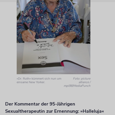
»Dr. Ruth« kümmert sich nun um
Foto: picture
einsame New Yorker.
alliance /
mpi98/MediaPunch
Der Kommentar der 95-Jährigen
Sexualtherapeutin zur Ernennung: »Halleluja«