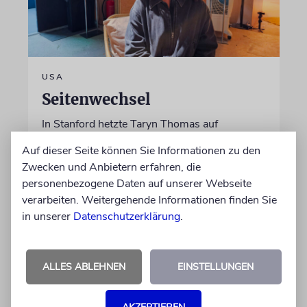
USA
Seitenwechsel
In Stanford hetzte Taryn Thomas auf
Studentenprotesten gegen Israel. Dann sah sie
Auf dieser Seite können Sie Informationen zu den
die Nova-Ausstellung – und wurde zur
Zwecken und Anbietern erfahren, die
»Verräterin«
personenbezogene Daten auf unserer Webseite
verarbeiten. Weitergehende Informationen finden Sie
von Daniel Zylbersztajn-Lewandowski
in unserer
Datenschutzerklärung
.
06.08.2026
ALLES ABLEHNEN
EINSTELLUNGEN