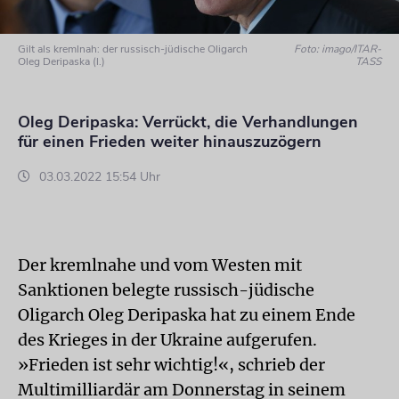
Gilt als kremlnah: der russisch-jüdische Oligarch
Foto: imago/ITAR-
Oleg Deripaska (l.)
TASS
Oleg Deripaska: Verrückt, die Verhandlungen
für einen Frieden weiter hinauszuzögern
03.03.2022 15:54 Uhr
Der kremlnahe und vom Westen mit
Sanktionen belegte russisch-jüdische
Oligarch Oleg Deripaska hat zu einem Ende
des Krieges in der Ukraine aufgerufen.
»Frieden ist sehr wichtig!«, schrieb der
Multimilliardär am Donnerstag in seinem