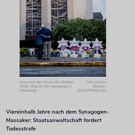
Kurz nach der Tat am 28. Obtober
Foto: picture
2018: »Tree of Life«-Synagoge in
alliance /
Pittsburgh
ZUMAPRESS.com
Viereinhalb Jahre nach dem Synagogen-
Massaker: Staatsanwaltschaft fordert
Todesstrafe