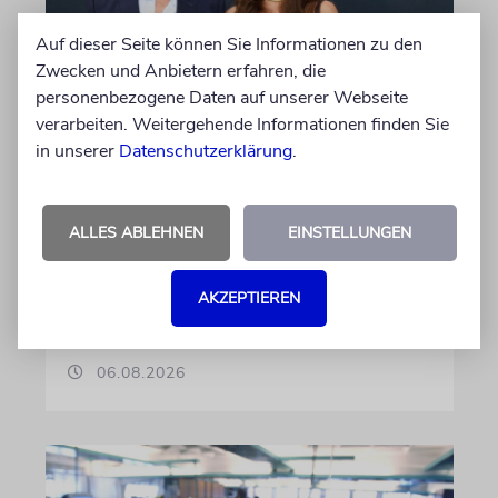
Auf dieser Seite können Sie Informationen zu den
Zwecken und Anbietern erfahren, die
personenbezogene Daten auf unserer Webseite
verarbeiten. Weitergehende Informationen finden Sie
PALMA
in unserer
Datenschutzerklärung
.
Michael Douglas ist
Ehrenbotschafter Mallorcas
Der Hollywood-Star mit jüdischem
ALLES ABLEHNEN
EINSTELLUNGEN
Familienhintergrund wird für seine enge
Verbindung zu der spanischen Insel und sein
AKZEPTIEREN
Engagement für deren kulturelles Erbe geehrt
06.08.2026