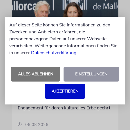
Auf dieser Seite können Sie Informationen zu den
Zwecken und Anbietern erfahren, die
personenbezogene Daten auf unserer Webseite
verarbeiten. Weitergehende Informationen finden Sie
in unserer
Datenschutzerklärung
.
PALMA
Michael Douglas ist
ALLES ABLEHNEN
EINSTELLUNGEN
Ehrenbotschafter Mallorcas
Der Hollywood-Star mit jüdischem
AKZEPTIEREN
Familienhintergrund wird für seine enge
Verbindung zu der spanischen Insel und sein
Engagement für deren kulturelles Erbe geehrt
06.08.2026