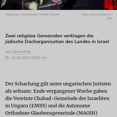
Mazsihisz-Vorsitzender András Heisler
Foto: picture alliance /
dpa
Zwei religiöse Gemeinden verklagen die
jüdische Dachorganisation des Landes in Israel
von
Silviu Mihai
22.04.2021 09:05 Uhr
Der Schachzug gilt unter ungarischen Ju­risten
als seltsam: Ende vergangener Woche gaben
die Vereinte Chabad-Gemeinde der Israeliten
in Ungarn (EMIH) und die Autonome
Orthodoxe Glaubensgemeinde (MAOIH)