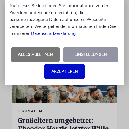
einem »Tag des Zorns« aufgerufen hätten,
Auf dieser Seite können Sie Informationen zu den
sollen sich Israelis bedeckt halten, warnt das
Zwecken und Anbietern erfahren, die
israelische Außenministerium
personenbezogene Daten auf unserer Webseite
verarbeiten. Weitergehende Informationen finden Sie
09.08.2026
in unserer
Datenschutzerklärung
.
ALLES ABLEHNEN
EINSTELLUNGEN
AKZEPTIEREN
JERUSALEM
Großeltern umgebettet:
Theodor Herzls letzter Wille