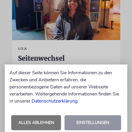
USA
Seitenwechsel
In Stanford hetzte Taryn Thomas auf
Auf dieser Seite können Sie Informationen zu den
Studentenprotesten gegen Israel. Dann sah sie
Zwecken und Anbietern erfahren, die
die Nova-Ausstellung – und wurde zur
personenbezogene Daten auf unserer Webseite
»Verräterin«
verarbeiten. Weitergehende Informationen finden Sie
in unserer
Datenschutzerklärung
.
von Daniel Zylbersztajn-Lewandowski
06.08.2026
ALLES ABLEHNEN
EINSTELLUNGEN