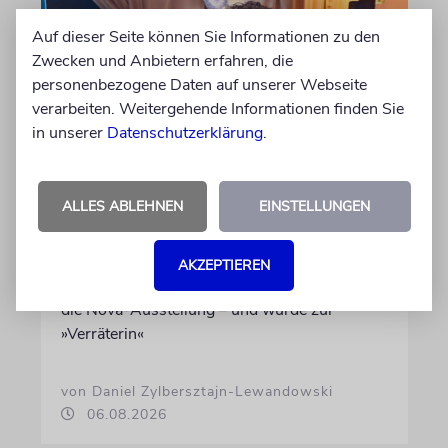
Auf dieser Seite können Sie Informationen zu den
Zwecken und Anbietern erfahren, die
personenbezogene Daten auf unserer Webseite
verarbeiten. Weitergehende Informationen finden Sie
in unserer
Datenschutzerklärung
.
USA
ALLES ABLEHNEN
EINSTELLUNGEN
Seitenwechsel
In Stanford hetzte Taryn Thomas auf
AKZEPTIEREN
Studentenprotesten gegen Israel. Dann sah sie
die Nova-Ausstellung – und wurde zur
»Verräterin«
von Daniel Zylbersztajn-Lewandowski
06.08.2026