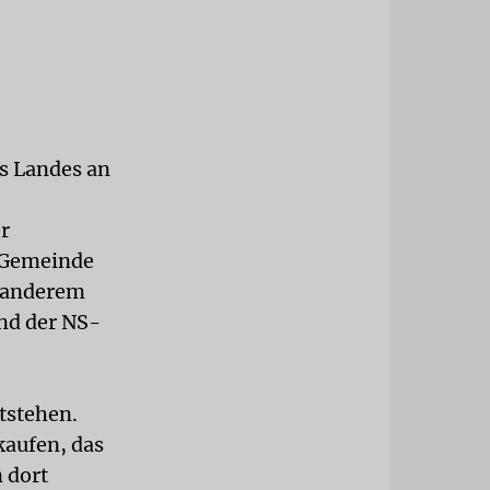
es Landes an
r
 Gemeinde
r anderem
nd der NS-
tstehen.
kaufen, das
 dort