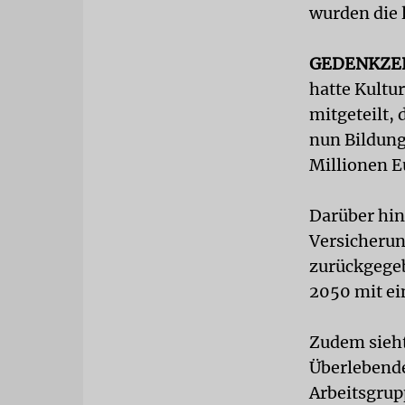
wurden die 
GEDENKZE
hatte Kult
mitgeteilt,
nun Bildung
Millionen E
Darüber hin
Versicherun
zurückgegeb
2050 mit ei
Zudem sieht
Überlebende
Arbeitsgrupp