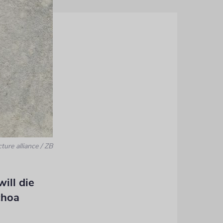
cture alliance / ZB
ill die
choa