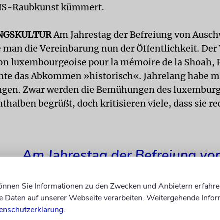
NS-Raubkunst kümmert.
NGSKULTUR
Am Jahrestag der Befreiung von Ausch
e man die Vereinbarung nun der Öffentlichkeit. Der
on luxembourgeoise pour la mémoire de la Shoah, 
nte das Abkommen »historisch«. Jahrelang habe 
ungen. Zwar werden die Bemühungen des luxembur
nthalben begrüßt, doch kritisieren viele, dass sie re
Am Jahrestag der Befreiung vo
Auschwitz präsentierte man di
können Sie Informationen zu den Zwecken und Anbietern erfahre
Vereinbarung nun der Öffentlich
Daten auf unserer Webseite verarbeiten. Weitergehende Infor
enschutzerklärung
.