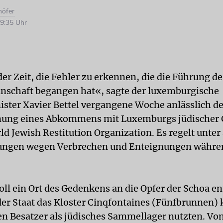
höfer
9:35 Uhr
der Zeit, die Fehler zu erkennen, die die Führung d
nschaft begangen hat«, sagte der luxemburgische
ster Xavier Bettel vergangene Woche anlässlich de
nung eines Abkommens mit Luxemburgs jüdischer
ld Jewish Restitution Organization. Es regelt unte
ungen wegen Verbrechen und Enteignungen währe
ll ein Ort des Gedenkens an die Opfer der Schoa en
der Staat das Kloster Cinqfontaines (Fünfbrunnen) 
en Besatzer als jüdisches Sammellager nutzten. Von