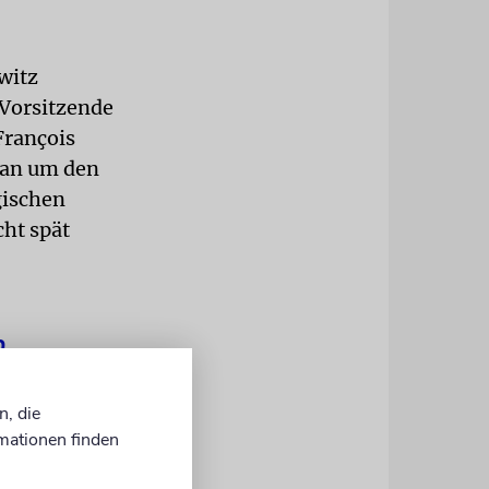
witz
 Vorsitzende
François
man um den
gischen
cht spät
n
e
n, die
keit.
mationen finden