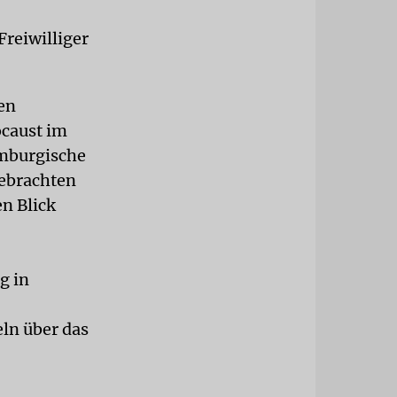
Freiwilliger
en
ocaust im
emburgische
gebrachten
en Blick
g in
ln über das