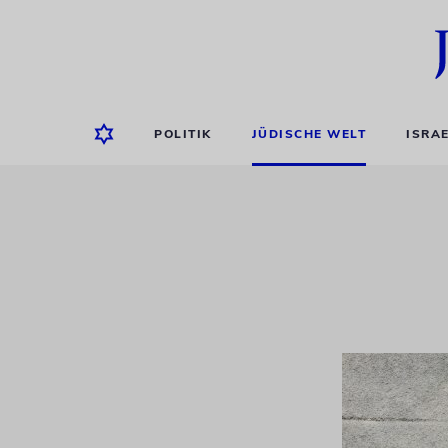
POLITIK
JÜDISCHE WELT
ISRA