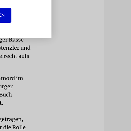
er Gründer
EN
tschrift
 Schoa nicht
ger Rasse
stenzler und
lrecht aufs
nmord im
urger
 Buch
t.
getragen,
 die Rolle