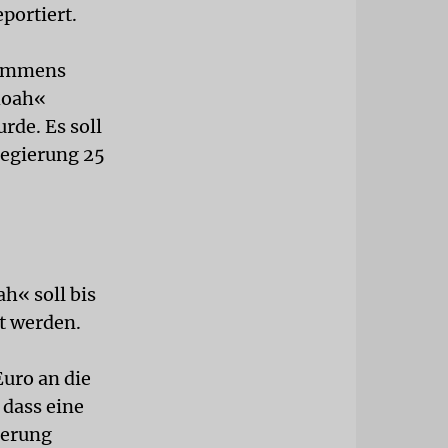
portiert.
kommens
hoah«
rde. Es soll
Regierung 25
h« soll bis
t werden.
Euro an die
 dass eine
ierung