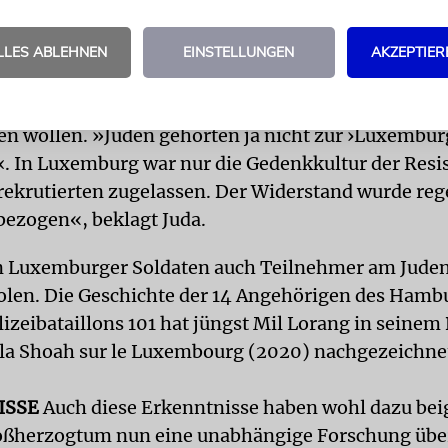
t der Erinnerungskultur im Land zu tun, erklärte d
LLES ABLEHNEN
EINSTELLUNGEN
AKZEPTIER
oah«, Henri Juda, in einem Interview mit der Zei
e luxemburgische Nachkriegsgesellschaft habe die
en wollen. »Juden gehörten ja nicht zur ›Luxembur
‹. In Luxemburg war nur die Gedenkkultur der Resi
ekrutierten zugelassen. Der Widerstand wurde rege
bezogen«, beklagt Juda.
n Luxemburger Soldaten auch Teilnehmer am Jude
olen. Die Geschichte der 14 Angehörigen des Hamb
izeibataillons 101 hat jüngst Mil Lorang in seinem
la Shoah sur le Luxembourg (2020) nachgezeichne
ISSE
Auch diese Erkenntnisse haben wohl dazu bei
oßherzogtum nun eine unabhängige Forschung über