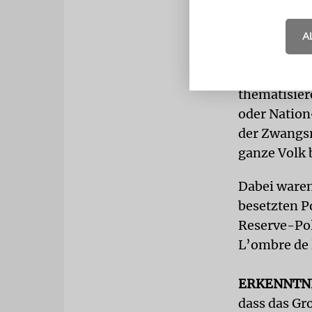
Das habe mi
A
von »MemoSh
»Revue«. Di
thematisier
oder Nation
der Zwangsr
ganze Volk 
Dabei ware
besetzten P
Reserve-Pol
L’ombre de 
ERKENNTN
dass das Gr