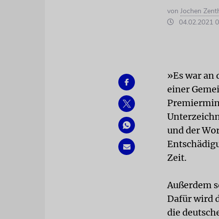
von
Jochen Zent
04.02.2021 0
»Es war an 
einer Gemei
Premiermini
Unterzeich
und der Wor
Entschädig
Zeit.
Außerdem so
Dafür wird 
die deutsch