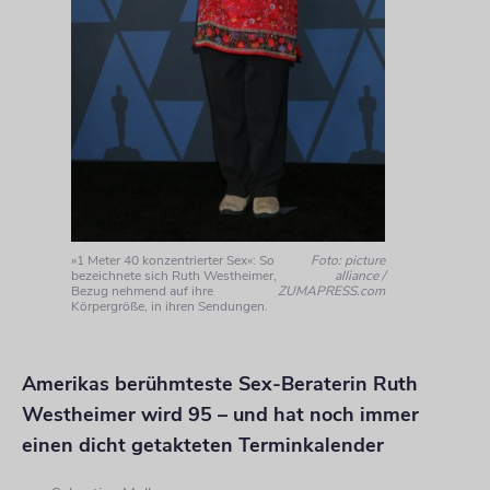
»1 Meter 40 konzentrierter Sex«: So
Foto: picture
bezeichnete sich Ruth Westheimer,
alliance /
Bezug nehmend auf ihre
ZUMAPRESS.com
Körpergröße, in ihren Sendungen.
Amerikas berühmteste Sex-Beraterin Ruth
Westheimer wird 95 – und hat noch immer
einen dicht getakteten Terminkalender