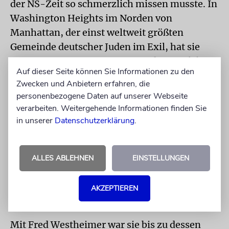
der NS-Zeit so schmerzlich missen musste. In
Washington Heights im Norden von
Manhattan, der einst weltweit größten
Gemeinde deutscher Juden im Exil, hat sie
eine permanente Heimat gefunden. Sie lebt
Auf dieser Seite können Sie Informationen zu den
seit ihrer Ankunft in New York in dieser
Zwecken und Anbietern erfahren, die
Gegend, seit 1961 in derselben Wohnung, in
personenbezogene Daten auf unserer Webseite
der sie auch ihre Kinder großgezogen hat.
verarbeiten. Weitergehende Informationen finden Sie
in unserer
Datenschutzerklärung
.
Dem Exodus der meisten deutschen Juden ab
den 80er-Jahren aus diesem Viertel hat sie
widerstanden. Unter der neuen Welle von
ALLES ABLEHNEN
EINSTELLUNGEN
Einwanderern, vorwiegend aus
Lateinamerika, fühlt sie sich ebenso wohl wie
AKZEPTIEREN
unter ihren Landsleuten.
Mit Fred Westheimer war sie bis zu dessen