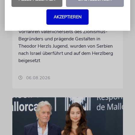
Theodor Herzls letzter Wille
ist erfüllt
AKZEPTIEREN
Die Überreste von Schimon und Rikva Herzl,
Vorfahren väterlicherseits des Zionismus-
Begründers und prägende Gestalten in
Theodor Herzls Jugend, wurden von Serbien
nach Israel überführt und auf dem Herzlberg
beigesetzt
06.08.2026