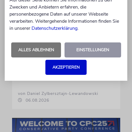
Zwecken und Anbietern erfahren, die
personenbezogene Daten auf unserer Webseite
verarbeiten. Weitergehende Informationen finden Sie
in unserer
Datenschutzerklärung
.
USA
Seitenwechsel
ALLES ABLEHNEN
EINSTELLUNGEN
In Stanford hetzte Taryn Thomas auf
Studentenprotesten gegen Israel. Dann sah sie
AKZEPTIEREN
die Nova-Ausstellung – und wurde zur
»Verräterin«
von Daniel Zylbersztajn-Lewandowski
06.08.2026