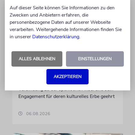
Auf dieser Seite können Sie Informationen zu den
Zwecken und Anbietern erfahren, die
personenbezogene Daten auf unserer Webseite
verarbeiten. Weitergehende Informationen finden Sie
in unserer
Datenschutzerklärung
.
PALMA
Michael Douglas ist
ALLES ABLEHNEN
EINSTELLUNGEN
Ehrenbotschafter Mallorcas
Der Hollywood-Star mit jüdischem
AKZEPTIEREN
Familienhintergrund wird für seine enge
Verbindung zu der spanischen Insel und sein
Engagement für deren kulturelles Erbe geehrt
06.08.2026